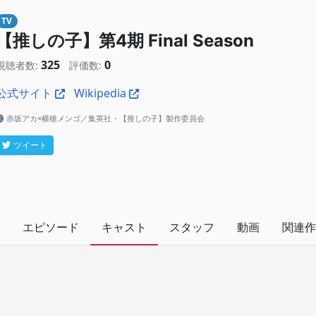
TV
【推しの子】第4期 Final Season
325
0
視聴者数:
評価数:
公式サイト
Wikipedia
赤坂アカ×横槍メンゴ／集英社・【推しの子】製作委員会
ツイート
エピソード
キャスト
スタッフ
動画
関連作