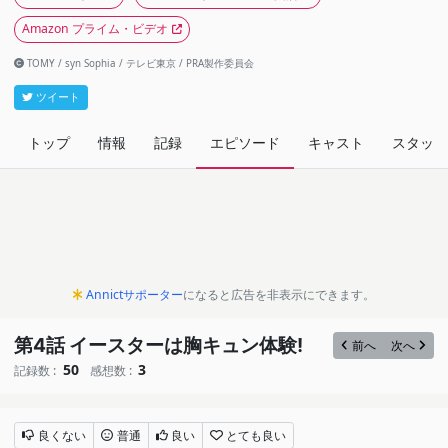
Amazon プライム・ビデオ
TOMY / syn Sophia / テレビ東京 / PRA製作委員会
ツイート
トップ
情報
記録
エピソード
キャスト
スタッフ
Annictサポーター
になると広告を非表示にできます。
第4話 イースターは胸キュン体験!
前へ
次へ
50
3
記録数 :
感想数 :
良くない
普通
良い
とても良い