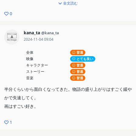
った
全文読む
0
Wikipediaに記載がない引用・オマージュで観ていて気づいたもの
はリルの造形は多分EvanescenceのアルバムFallenのジャケットの
kana_ta
@kana_ta
Amy Leeかな。他にエピソードのタイトルでダグラス・クープラン
2024-11-04 09:04
ドの著書名が引用されています
全体
普通
映像
とても良い
キャラクター
普通
ストーリー
普通
音楽
普通
半分くらいから面白くなってきた。物語の盛り上がりはすごく緩や
かで失速してく。
画はすごい好き。
1