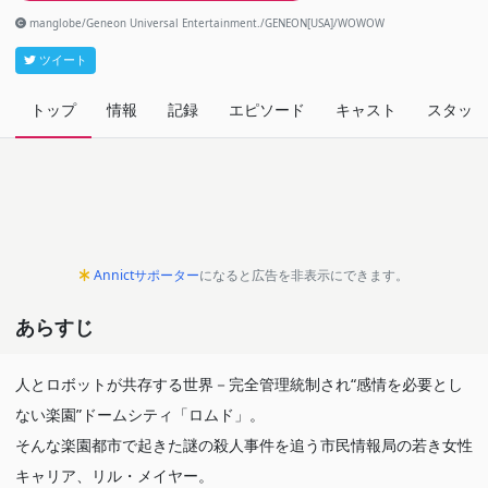
manglobe/Geneon Universal Entertainment./GENEON[USA]/WOWOW
ツイート
トップ
情報
記録
エピソード
キャスト
スタッフ
Annictサポーター
になると広告を非表示にできます。
あらすじ
人とロボットが共存する世界－完全管理統制され“感情を必要とし
ない楽園”ドームシティ「ロムド」。
そんな楽園都市で起きた謎の殺人事件を追う市民情報局の若き女性
キャリア、リル・メイヤー。