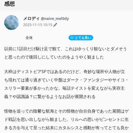
感想
メロディ
@naive_mel0dy
2025-11-15 10:15
全体
とても良い
以前に1話目だけ駆け足で観て、これはゆっくり観ないとダメそう
と思ったので後回しにしていたのをようやく観ました
大枠はディストピアSFではあるのだけど、奇妙な場所や人物が立
ち現れては通り過ぎていく中盤はダーク・ファンタジーやサイコ・
スリラー要素が多かったかな。毎話テイストを変えながら実存主
義？や認識論？に繋がるようなお話が展開される
怪物を追っての陰鬱な航海とその怪物が自分自身であった展開はゲ
ド戦記を思い出しながら観ました。リルへの思いがビンセントに生
きる力を与えて至った結末にカタルシスと感動が有ってとても良か