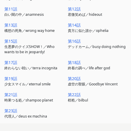
第11話
第12話
白い闇の中／anamnesis
君微笑めば／hideout
第13話
第14話
構想の死角／wrong way home
貴方に似た誰か／ophelia
第15話
第16話
生悪夢のクイズSHOW！／Who
デッドカーム／busy doing nothing
wants to be in jeopardy!
第17話
第18話
終わらない戦い／terra incognita
終着の調べ／life after god
第19話
第20話
少女スマイル／eternal smile
虚空の聖眼／Goodbye Vincent
第21話
第22話
時果つる処／shampoo planet
桎梏／bilbul
第23話
代理人／deus ex machina