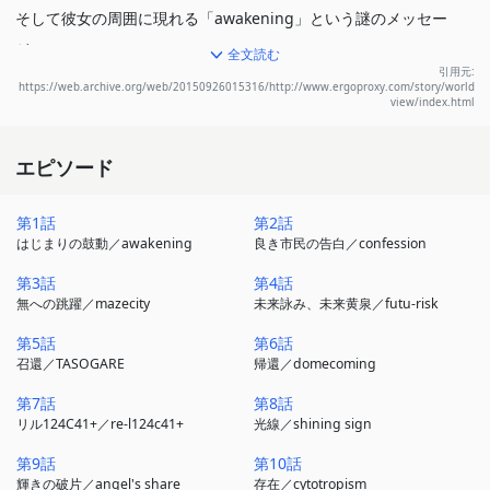
そして彼女の周囲に現れる「awakening」という謎のメッセー
ジ。
全文読む
引用元:
そのメッセージに気づいた夜、リルは突如現れた異形の怪人の襲撃
https://web.archive.org/web/20150926015316/http://www.ergoproxy.com/story/world
view/index.html
に遭う。
彼女を襲ったモンスターは何者なのか、そして、そこに介在した或
エピソード
る人物とは…
それはやがて螺旋に織り成す謎を纏い、形而上の喊声はリルを見果
第1話
第2話
てぬ外世界へと誘う。
はじまりの鼓動／awakening
良き市民の告白／confession
第3話
第4話
無への跳躍／mazecity
未来詠み、未来黄泉／futu-risk
第5話
第6話
召還／TASOGARE
帰還／domecoming
第7話
第8話
リル124C41+／re-l124c41+
光線／shining sign
第9話
第10話
輝きの破片／angel's share
存在／cytotropism