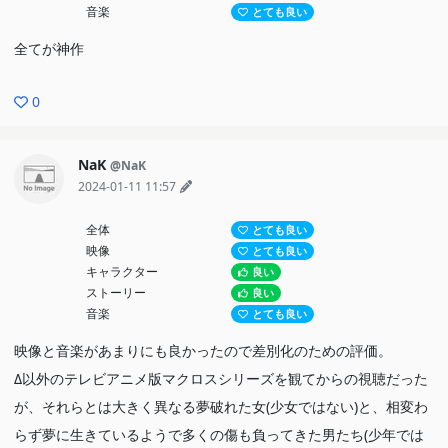
音楽
とても良い
全てが神作
0
NaK
@NaK
2024-01-11 11:57
全体
とても良い
映像
とても良い
キャラクター
良い
ストーリー
良い
音楽
とても良い
映像と音楽があまりにも良かったので差別化のための評価。
Δ以外のテレビアニメ版マクロスシリーズを観てからの視聴だった
が、それらとは大きく異なる夢破れた女(少女ではない)と、相変わ
らず夢に生きているようで多くの傷も負ってきた男たち(少年では