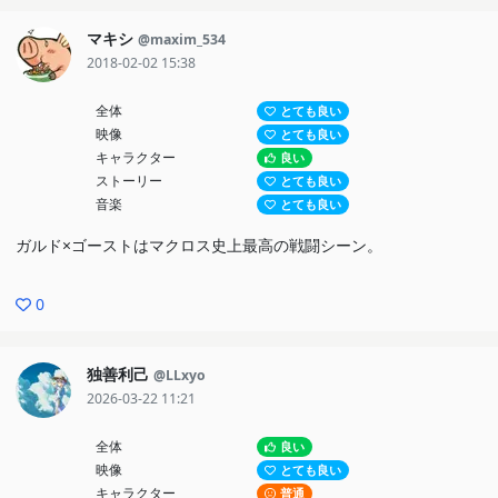
マキシ
@maxim_534
2018-02-02 15:38
全体
とても良い
映像
とても良い
キャラクター
良い
ストーリー
とても良い
音楽
とても良い
ガルド×ゴーストはマクロス史上最高の戦闘シーン。
0
独善利己
@LLxyo
2026-03-22 11:21
全体
良い
映像
とても良い
キャラクター
普通