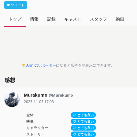
ツイート
トップ
情報
記録
キャスト
スタッフ
動画
関
Annictサポーター
になると広告を非表示にできます。
感想
Murakumo
@Murakumo
2025-11-05 17:03
全体
とても良い
映像
とても良い
キャラクター
とても良い
ストーリー
とても良い