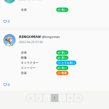
全体
良い
0
𝘽‌𝙄‌𝙉‌𝙂‌𝙊‌𝙈‌𝘼‌𝙉
@bingoman
2022-04-25 07:36
全体
良い
映像
良い
キャラクター
とても良い
ストーリー
良い
音楽
普通
0
...
1
...