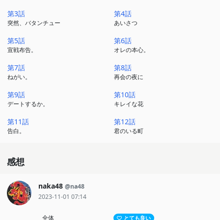
第3話
第4話
突然、バタンチュー
あいさつ
第5話
第6話
宣戦布告。
オレの本心。
第7話
第8話
ねがい。
再会の夜に
第9話
第10話
デートするか。
キレイな花
第11話
第12話
告白。
君のいる町
感想
naka48
@na48
2023-11-01 07:14
全体
とても良い