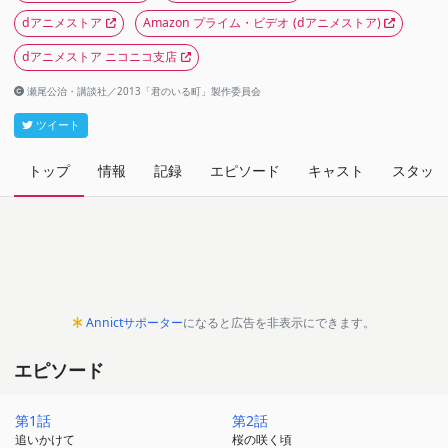
dアニメストア
Amazon プライム・ビデオ
(dアニメストア)
dアニメストア ニコニコ支店
瀬尾公治・講談社／2013「君のいる町」製作委員会
ツイート
トップ
情報
記録
エピソード
キャスト
スタッフ
Annictサポーター
になると広告を非表示にできます。
エピソード
第1話
第2話
追いかけて
桜の咲く頃