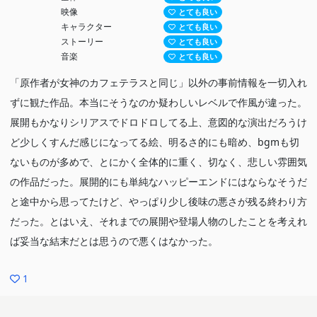
映像
とても良い
キャラクター
とても良い
ストーリー
とても良い
音楽
とても良い
「原作者が女神のカフェテラスと同じ」以外の事前情報を一切入れ
ずに観た作品。本当にそうなのか疑わしいレベルで作風が違った。
展開もかなりシリアスでドロドロしてる上、意図的な演出だろうけ
ど少しくすんだ感じになってる絵、明るさ的にも暗め、bgmも切
ないものが多めで、とにかく全体的に重く、切なく、悲しい雰囲気
の作品だった。展開的にも単純なハッピーエンドにはならなそうだ
と途中から思ってたけど、やっぱり少し後味の悪さが残る終わり方
だった。とはいえ、それまでの展開や登場人物のしたことを考えれ
ば妥当な結末だとは思うので悪くはなかった。
1