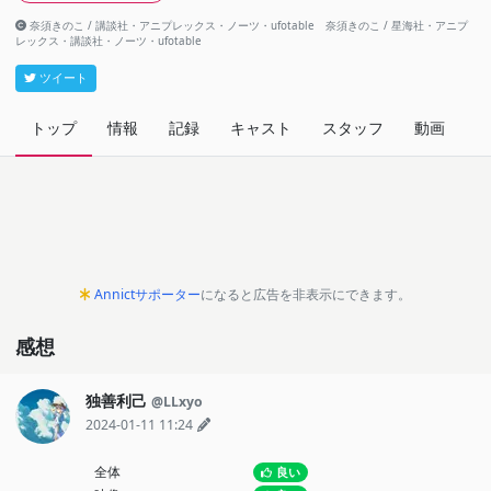
奈須きのこ / 講談社・アニプレックス・ノーツ・ufotable 奈須きのこ / 星海社・アニプ
レックス・講談社・ノーツ・ufotable
ツイート
トップ
情報
記録
キャスト
スタッフ
動画
関
Annictサポーター
になると広告を非表示にできます。
感想
独善利己
@LLxyo
2024-01-11 11:24
全体
良い