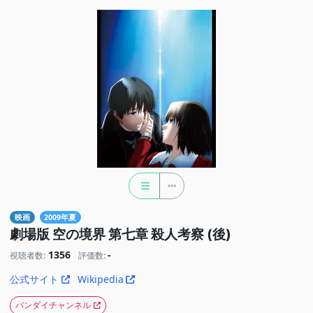
映画
2009年夏
劇場版 空の境界 第七章 殺人考察 (後)
1356
-
視聴者数:
評価数:
公式サイト
Wikipedia
バンダイチャンネル