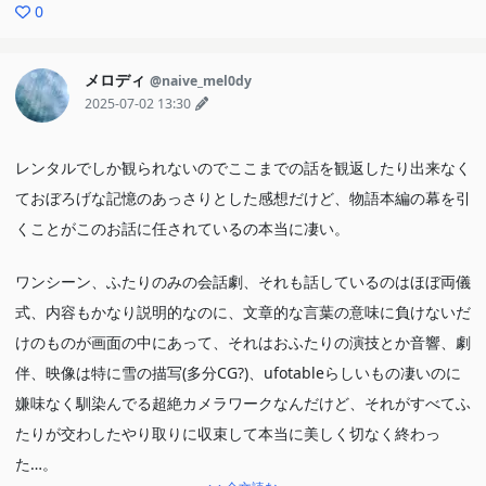
0
メロディ
@naive_mel0dy
2025-07-02 13:30
レンタルでしか観られないのでここまでの話を観返したり出来なく
ておぼろげな記憶のあっさりとした感想だけど、物語本編の幕を引
くことがこのお話に任されているの本当に凄い。
ワンシーン、ふたりのみの会話劇、それも話しているのはほぼ両儀
式、内容もかなり説明的なのに、文章的な言葉の意味に負けないだ
けのものが画面の中にあって、それはおふたりの演技とか音響、劇
伴、映像は特に雪の描写(多分CG?)、ufotableらしいもの凄いのに
嫌味なく馴染んでる超絶カメラワークなんだけど、それがすべてふ
たりが交わしたやり取りに収束して本当に美しく切なく終わっ
た…。