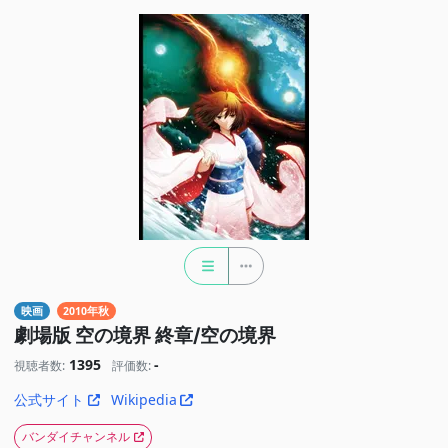
映画
2010年秋
劇場版 空の境界 終章/空の境界
1395
-
視聴者数:
評価数:
公式サイト
Wikipedia
バンダイチャンネル