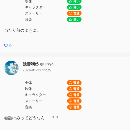
映像
良い
キャラクター
良い
ストーリー
普通
音楽
良い
当たり前のように。
0
独善利己
@LLxyo
2024-01-11 11:25
全体
普通
映像
普通
キャラクター
普通
ストーリー
普通
音楽
普通
会話のみってどうなん……？？