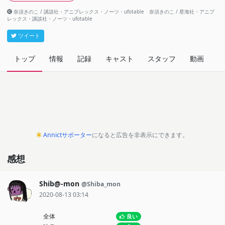
奈須きのこ / 講談社・アニプレックス・ノーツ・ufotable 奈須きのこ / 星海社・アニプ
レックス・講談社・ノーツ・ufotable
ツイート
トップ
情報
記録
キャスト
スタッフ
動画
関
Annictサポーター
になると広告を非表示にできます。
感想
Shib@-mon
@Shiba_mon
2020-08-13 03:14
全体
良い