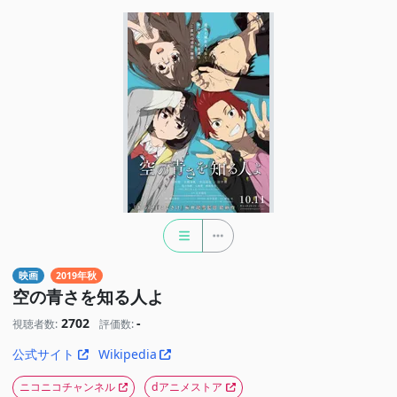
映画
2019年秋
空の青さを知る人よ
2702
-
視聴者数:
評価数:
公式サイト
Wikipedia
ニコニコチャンネル
dアニメストア