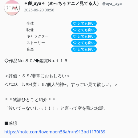
✧彪_aya✧（めっちゃアニメ見てる人）
@aya__aya
をつなぐ、「二度目の初恋」が始まる。
2025-09-20 08:56
全体
とても良い
映像
とても良い
キャラクター
とても良い
ストーリー
とても良い
音楽
とても良い
◇作品No.８０/◆鑑賞No.１１６
＜評価：ＳＳ/非常におもしろい＞
＜ｵｽｽﾒ、ﾐﾃﾎｼｲ度：５/個人的神~。すっごい見て欲しい。＞
＊＊物語ひとこと紹介＊＊
「泣いて～ないしぃ！！！」と言って空を飛ぶお話。
■感想
https://note.com/lovemoon56a/n/n913bd1170f39