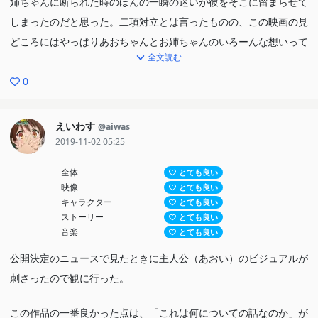
姉ちゃんに断られた時のほんの一瞬の迷いが彼をそこに留まらせて
しまったのだと思った。二項対立とは言ったものの、この映画の見
どころにはやっぱりあおちゃんとお姉ちゃんのいろーんな想いって
全文読む
いうのがあると思う。
あおちゃんは自分の将来だとか「しんの」が好きな気持ちとお姉ち
0
ゃんへの想いとかで揺れてたけど、やっぱりメインの女の子キャラ
が究極的に報われないのはもう超平和バスターズの宿命なのかな
えいわす
@aiwas
ぁ、と。性格が年相応というか頑固で大雑把なところとか可愛かっ
2019-11-02 05:25
たです。
全体
とても良い
お姉ちゃんは両親がいなくなってから妹を支えるために身を粉にし
映像
とても良い
て、でも妹の前では何でもできる完璧なお姉ちゃんで、好きな人と
キャラクター
とても良い
ストーリー
とても良い
一緒に東京へ行くのも断って、本当に辛い思いをしたんだと思う。
音楽
とても良い
演歌歌手のペンダントなんかをわざわざ取りに行って土砂崩れに巻
公開決定のニュースで見たときに主人公（あおい）のビジュアルが
き込まれて、もしそのまま帰らぬ人になってたら僕のメンタルが持
刺さったので観に行った。
たずにこの感想もしみじみしながら書けなかったと考えるともうそ
れはそれは恐怖ですよね。ほんとに生きて、幸せになってくれてよ
この作品の一番良かった点は、「これは何についての話なのか」が