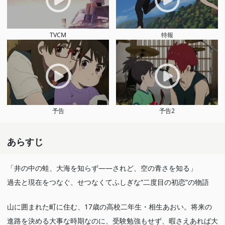
TVCM
特報
予告
予告2
あらすじ
「井の中の蛙、大海を知らず――されど、空の青さを知る」
過去と現在をつなぐ、せつなくてふしぎな“二度目の初恋”の物語
山に囲まれた町に住む、17歳の高校二年生・相生あおい。将来の
進路を決める大事な時期なのに、受験勉強もせず、暇さえあれば大