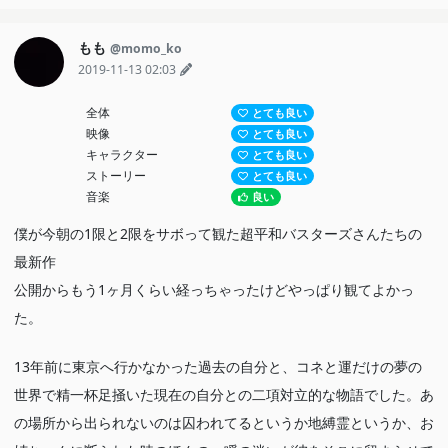
もも
@momo_ko
2019-11-13 02:03
全体
とても良い
映像
とても良い
キャラクター
とても良い
ストーリー
とても良い
音楽
良い
僕が今朝の1限と2限をサボって観た超平和バスターズさんたちの
最新作
公開からもう1ヶ月くらい経っちゃったけどやっぱり観てよかっ
た。
13年前に東京へ行かなかった過去の自分と、コネと運だけの夢の
世界で精一杯足掻いた現在の自分との二項対立的な物語でした。あ
の場所から出られないのは囚われてるというか地縛霊というか、お