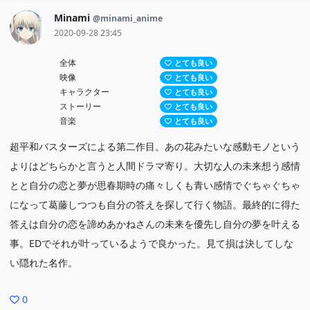
同時期に青春モノのアニメ映画が量産されたこともあって知名度は
Minami
@minami_anime
2020-09-28 23:45
そこまで高く無いが、老若男女問わずオススメしたい一本。
全体
とても良い
映像
とても良い
キャラクター
とても良い
ストーリー
とても良い
音楽
とても良い
超平和バスターズによる第二作目。あの花みたいな感動モノという
よりはどちらかと言うと人間ドラマ寄り。大切な人の未来想う感情
とと自分の恋と夢が思春期時の痛々しくも青い感情でぐちゃぐちゃ
になって葛藤しつつも自分の答えを探して行く物語。最終的に得た
答えは自分の恋を諦めあかねさんの未来を優先し自分の夢を叶える
事。EDでそれが叶っているようで良かった。見て損は決してしな
い隠れた名作。
0