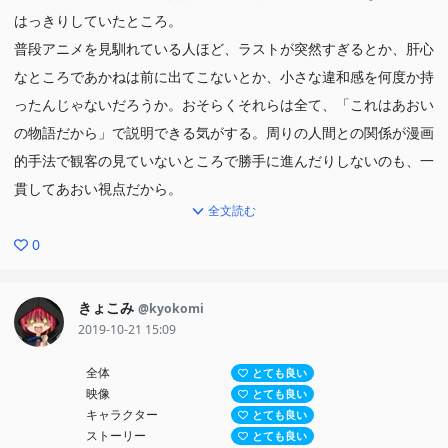
かった。会場設営の合間の慎之介がお姉ちゃんの好きな自分の曲を
はっきりしていたところ。
演奏するシーンのあの笑顔は何ものにも変えられない、かけがえの
普段アニメを見馴れている人ほど、ラストが突然すぎるとか、肝心
ない瞬間なんですよね。その後の両親を亡くした以来に見せた涙も
なところであかねは前に出てこないとか、小さな違和感を何度か持
そうですけど、それをあおちゃんが見てるってのもなんて皮肉なこ
ったんじゃないだろうか。おそらくそれらは全て、「これはあおい
となんじゃい、って思った。
の物語だから」で説明できる気がする。周りの人間との関係が漫画
土砂崩れにあってるかもしれないお姉ちゃんを助けに行くシーンで
的手法で観客の見ていないところで勝手に進んだりしないのも、一
主題歌を流しながら空を飛ぶのはご都合主義感あったけども、ラス
貫してあおい視点だから。
トがとても素敵だったのでもう何も言えません。
全文読む
そう考えると納得がいく。
0
井の中の蛙大海を知らず、されど空の青さ(深さ)を知る
声優陣の演技も素晴しかった。気鋭の俳優を抜擢！みたいに煽られ
夢の世界のはずの東京の学校で教師の退屈な授業を朝っぱらから受
ると途端に見たくなくなる人も多いだろうが、この作品は本当に
けるよりも、この映画を観ることの方が僕にはよっぽどいい経験だ
きょこみ
@kyokomi
「適任な人を選んだらたまたま俳優だっただけ」と感じた。特にし
2019-10-21 15:09
ったなって感じました。
んの/慎之介役の吉沢亮さんの一人二役は見事だった。別の「キャ
入場特典のラジオも聴きました。とても和やかな雰囲気だったの
全体
とても良い
ラクター」として演じわけるのではなく、同じ人間の別の側面なん
で、次回も聴きたいですね。
映像
とても良い
だと自然に感じられるような、両者が地続きになっている演技だっ
キャラクター
とても良い
た。
ストーリー
とても良い