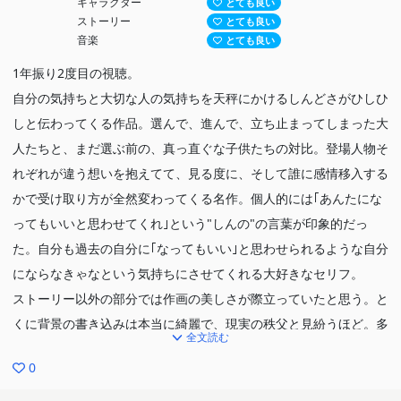
キャラクター
とても良い
ストーリー
とても良い
音楽
とても良い
1年振り2度目の視聴。
自分の気持ちと大切な人の気持ちを天秤にかけるしんどさがひしひ
しと伝わってくる作品。選んで、進んで、立ち止まってしまった大
人たちと、まだ選ぶ前の、真っ直ぐな子供たちの対比。登場人物そ
れぞれが違う想いを抱えてて、見る度に、そして誰に感情移入する
かで受け取り方が全然変わってくる名作。個人的には｢あんたにな
ってもいいと思わせてくれ｣という"しんの"の言葉が印象的だっ
た。自分も過去の自分に｢なってもいい｣と思わせられるような自分
にならなきゃなという気持ちにさせてくれる大好きなセリフ。
ストーリー以外の部分では作画の美しさが際立っていたと思う。と
くに背景の書き込みは本当に綺麗で、現実の秩父と見紛うほど。多
全文読む
くの人が秩父三部作の聖地巡礼をしたくなるのも頷ける。
0
あいみょんの主題歌も作品の雰囲気にマッチしててとても良かっ
た。