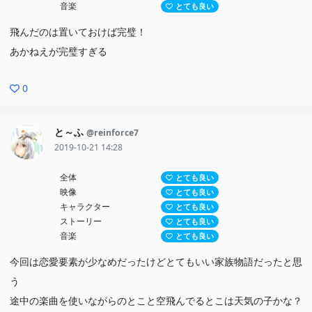
音楽
とても良い
楽曲も良かった。とりあえず主題歌は買ったので、あとでサントラ
飛んだのは置いておけば完璧！
も手に入れたいと思う。
あかねえが完璧すぎる
総じて、もしかするとアニメに慣れていない人のほうが素直に見れ
0
る作品かもしれないと感じた。時期が時期だけにそこかしこで近年
の新海誠監督作品と比較されているが、あちらがあくまでアニメー
と～ふ
@reinforce7
ションという土台のうえでいかに色々な人に観てもらうかを追求し
2019-10-21 14:28
たのに対し、こちらは先に作りたい物語があり、次に自分達はアニ
メーションが得意だからアニメとして観てもらえるために形を整え
全体
とても良い
映像
とても良い
ていこう、という段取りの違いがあるのかもしれない。
キャラクター
とても良い
ストーリー
とても良い
音楽
とても良い
今回は恋愛要素が少なめだったけどとてもいい家族物語だったと思
う
途中の楽曲を使いながらのとこと空飛んでるとこは天気の子かな？