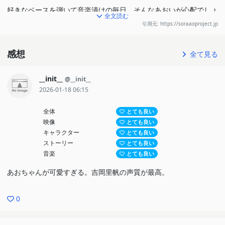
好きなベースを弾いて音楽漬けの毎日。そんなあおいが心配でしょ
全文読む
うがない姉・あかね。二人は、13年前に事故で両親を失った。当
引用元: https://soraaoproject.jp
時高校三年生だったあかねは恋人との上京を断念して、地元で就
職。それ以来、あおいの親代わりになり、二人きりで暮らしてきた
感想
全て見る
のだ。あおいは自分を育てるために、恋愛もせず色んなことをあき
__init__
@__init__
らめて生きてきた姉に、負い目を感じていた。姉の人生から自由を
2026-01-18 06:15
奪ってしまったと…。そんなある日。町で開催される音楽祭のゲス
トに、大物歌手・新渡戸団吉が決定。そのバックミュージシャンと
全体
とても良い
して、ある男の名前が発表された。金室慎之介。あかねのかつての
映像
とても良い
キャラクター
とても良い
恋人であり、あおいに音楽の楽しさを教えてくれた憧れの人。高校
ストーリー
とても良い
卒業後、東京に出て行ったきり音信不通になっていた慎之介が、つ
音楽
とても良い
いに帰ってくる…。それを知ったあおいの前に、突然“彼”が現れ
あおちゃんが可愛すぎる。吉岡里帆の声質が最高。
た。“彼”は、しんの。高校生時代の姿のままで、過去から時間を超
えてやって来た18歳の金室慎之介。思わぬ再会から、しんのへの
0
憧れが恋へと変わっていくあおい。一方で、13年ぶりに再会を果
たす、あかねと慎之介。せつなくてふしぎな四角関係…過去と現在