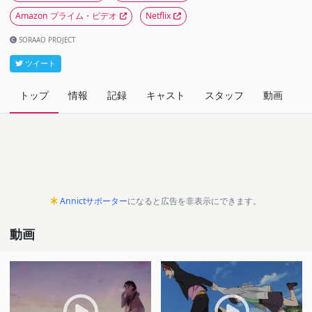
Amazon プライム・ビデオ
Netflix
SORAAO PROJECT
ツイート
トップ
情報
記録
キャスト
スタッフ
動画
関
Annictサポーター
になると広告を非表示にできます。
動画