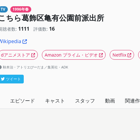
TV
1996年春
こちら葛飾区亀有公園前派出所
1111
16
視聴者数:
評価数:
Wikipedia
dアニメストア
Amazon プライム・ビデオ
Netflix
秋本治・アトリエびーだま／集英社・ADK
ツイート
エピソード
キャスト
スタッフ
動画
関連作