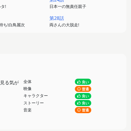
タ!
日本一の無責任親子
第28話
金持ち!白鳥麗次
両さんの大脱走!
全体
見る気が
良い
映像
普通
キャラクター
良い
ストーリー
良い
音楽
普通