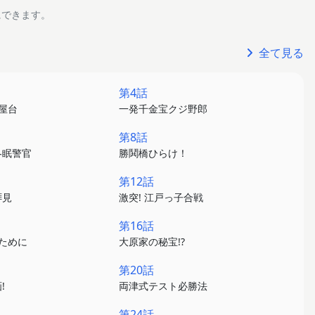
にできます。
全て見る
第4話
ぶ屋台
一発千金宝クジ野郎
第8話
冬眠警官
勝鬨橋ひらけ！
第12話
拝見
激突! 江戸っ子合戦
第16話
のために
大原家の秘宝!?
第20話
!
両津式テスト必勝法
第24話