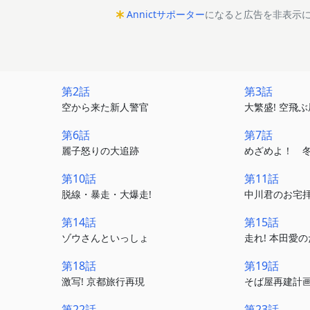
Annictサポーター
になると広告を非表示
第2話
第3話
空から来た新人警官
大繁盛! 空飛
第6話
第7話
麗子怒りの大追跡
めざめよ！ 
第10話
第11話
脱線・暴走・大爆走!
中川君のお宅
第14話
第15話
ゾウさんといっしょ
走れ! 本田愛
第18話
第19話
激写! 京都旅行再現
そば屋再建計画
第22話
第23話