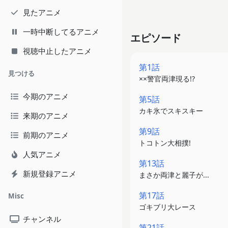
見たアニメ
一時中断してるアニメ
エピソード
視聴中止したアニメ
第1話
見つける
××警官両津現る!?
今期のアニメ
第5話
カキ氷でスキスキー
来期のアニメ
第9話
前期のアニメ
トコトン大相撲!
人気アニメ
第13話
新規登録アニメ
まさか両津と麗子が...
第17話
Misc
ゴキブリ大レース
チャンネル
第21話