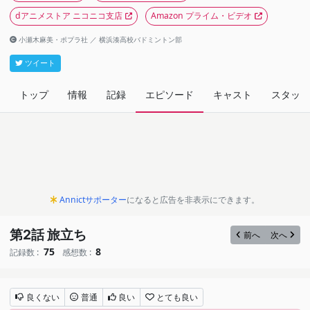
dアニメストア ニコニコ支店
Amazon プライム・ビデオ
小瀬木麻美・ポプラ社 ／ 横浜湊高校バドミントン部
ツイート
トップ
情報
記録
エピソード
キャスト
スタッフ
Annictサポーター
になると広告を非表示にできます。
第2話 旅立ち
前へ
次へ
75
8
記録数 :
感想数 :
良くない
普通
良い
とても良い