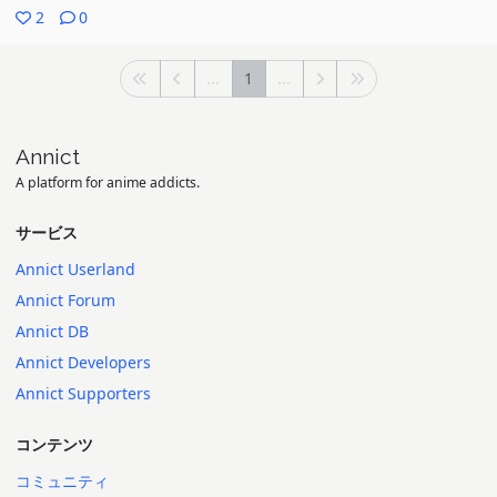
2
0
...
1
...
Annict
A platform for anime addicts.
サービス
Annict Userland
Annict Forum
Annict DB
Annict Developers
Annict Supporters
コンテンツ
コミュニティ