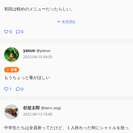
初回は軽めのメニューだったらしい。
全文読む
[松田]は中国暮らしで途中から日本に来たのか。知られてないのに
強い理由はこれだったか〜。
0
0
卒業で[主人公友達]と別れも「集中！」のくだりやるんだ...w。
yasuo
@yasuo
だが、2年?ものルーティンならそれも一興か。
2022-04-10 04:35
普通
もうちょっと毒がほしい
1
0
杉並太郎
@taro_sugi
2022-04-13 10:40
中学生たちは全員座ってたけど、１人終わった時にシャトルを拾っ