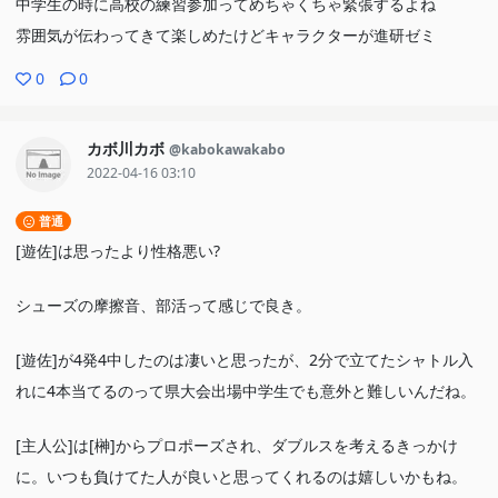
中学生の時に高校の練習参加ってめちゃくちゃ緊張するよね
雰囲気が伝わってきて楽しめたけどキャラクターが進研ゼミ
0
0
カボ川カボ
@kabokawakabo
2022-04-16 03:10
普通
[遊佐]は思ったより性格悪い?
シューズの摩擦音、部活って感じで良き。
[遊佐]が4発4中したのは凄いと思ったが、2分で立てたシャトル入
れに4本当てるのって県大会出場中学生でも意外と難しいんだね。
[主人公]は[榊]からプロポーズされ、ダブルスを考えるきっかけ
に。いつも負けてた人が良いと思ってくれるのは嬉しいかもね。