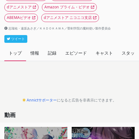
dアニメストア
Amazon プライム・ビデオ
ABEMAビデオ
dアニメストア ニコニコ支店
志瑞祐・遠坂あさぎ／ＫＡＤＯＫＡＷＡ／聖剣学院の魔剣使い製作委員会
ツイート
トップ
情報
記録
エピソード
キャスト
スタッフ
Annictサポーター
になると広告を非表示にできます。
動画