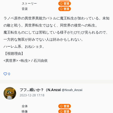
ストーリー
普通
音楽
普通
ラノベ原作の異世界異能力バトルに魔王転生が加わっている。未知
の敵と戦う。異世界転生ではなく、同世界の後世への転生。
魔王転生ものにしては苦戦している様子がたびたび見られるので、
一方的な無双が好みでない人は好みかもしれない。
ハーレム系、おねショタ。
【視聴理由】
<異世界> <転生> / 石川由依
0
フフ…眠いか？（N.Anzai
@Noah_Anzai
2023-12-28 17:18
全体
普通
映像
普通