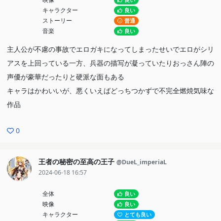
良い
キャラクター
良い
ストーリー
普通
音楽
良い
主人公が不慮の事故でエロガキになってしまったせいでエロがシリ
アスを上回っている一方、兵器の描写が凝っていたりおっさん陣の
声優が豪華だったりと硬派な面もある
キャラはかわいいが、悪くいえばどっちつかずで不完全燃焼気味な
作品
0
王者の秘密の至高の王子
@DueL_imperiaL
2024-06-18 16:57
全体
良い
映像
良い
キャラクター
とても良い