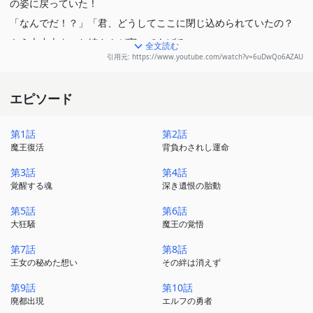
の姿に戻っていた！
「なんでだ！？」「君、どうしてここに閉じ込められていたの？
もう大丈夫よ。お姉さんが守ってあげる」
全文読む
引用元: https://www.youtube.com/watch?v=6uDwQo6AZAU
＜聖剣学院＞に所属する美少女リーセリアに保護されたレオニス
は、変わり果てた世界に愕然。
エピソード
未知なる敵＜ヴォイド＞、＜第〇七戦術都市＞、武器の形をとる異
能の力———＜聖剣＞。
第1話
第2話
聞き慣れない言葉に戸惑いつつも、彼は＜聖剣学院＞に入学するこ
魔王復活
背負わされし運命
とに。
第3話
第4話
魔術の失われた未来世界で、最強魔王と美少女たちの織りなす
覚醒する魂
深き遺恨の胎動
聖剣と魔剣の学園ソード・ファンタジーが幕を開ける！
第5話
第6話
大狂騒
魔王の覚悟
第7話
第8話
王女の秘めた想い
その絆は消えず
第9話
第10話
廃都出現
エルフの勇者