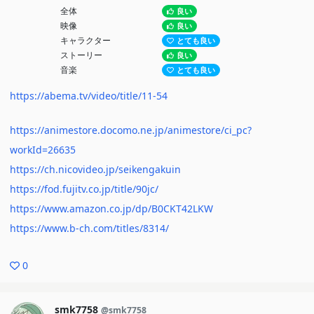
全体
良い
映像
良い
キャラクター
とても良い
ストーリー
良い
音楽
とても良い
https://abema.tv/video/title/11-54
https://animestore.docomo.ne.jp/animestore/ci_pc?
workId=26635
https://ch.nicovideo.jp/seikengakuin
https://fod.fujitv.co.jp/title/90jc/
https://www.amazon.co.jp/dp/B0CKT42LKW
https://www.b-ch.com/titles/8314/
0
smk7758
@smk7758