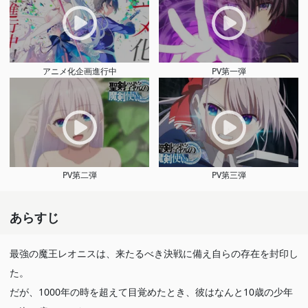
アニメ化企画進行中
PV第一弾
PV第二弾
PV第三弾
あらすじ
最強の魔王レオニスは、来たるべき決戦に備え自らの存在を封印し
た。
だが、1000年の時を超えて目覚めたとき、彼はなんと10歳の少年