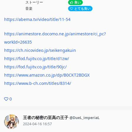
ストーリー
良い
音楽
とても良い
https://abema.tv/video/title/11-54
https://animestore.docomo.ne.jp/animestore/ci_pc?
workId=26635
https://ch.nicovideo.jp/seikengakuin
https://fod.fujitv.co.jp/title/d1zw/
https://fod.fujitv.co.jp/title/90jc/
https://www.amazon.co.jp/dp/B0CKT2BDGX
https://www.b-ch.com/titles/8314/
0
王者の秘密の至高の王子
@DueL_imperiaL
2024-04-16 16:57