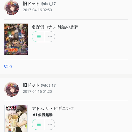
旧ドット
@dot_17
2017-04-16 02:50
名探偵コナン 純黒の悪夢
0
旧ドット
@dot_17
2017-04-16 01:20
アトム ザ・ビギニング
#1
鉄腕起動