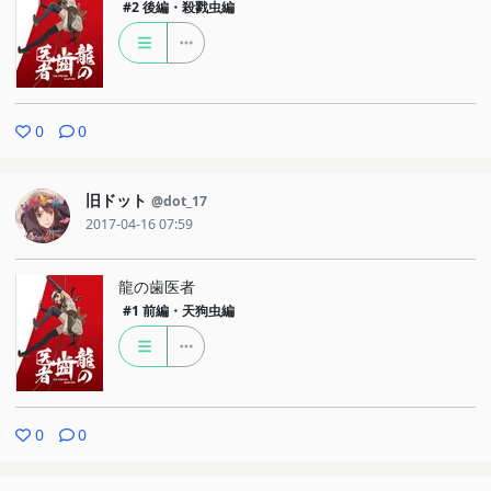
#2
後編・殺戮虫編
0
0
旧ドット
@dot_17
2017-04-16 07:59
龍の歯医者
#1
前編・天狗虫編
0
0