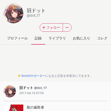
旧ドット
@dot_17
フォロー
プロフィール
記録
ライブラリ
お気に入り
コレクシ
Annictサポーター
になると広告を非表示にできます。
旧ドット
@dot_17
2017-04-16 07:59
龍の歯医者