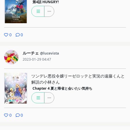
第4話
HUNGRY!
0
0
ルーチェ
@lucevista
2023-01-29 04:47
ツンデレ悪役令嬢リーゼロッテと実況の遠藤くんと
解説の小林さん
Chapter 4
夏と帰省と会いたい気持ち
0
0