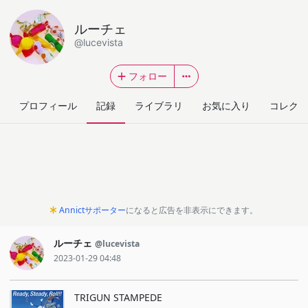
ルーチェ
@lucevista
フォロー
プロフィール
記録
ライブラリ
お気に入り
コレクシ
Annictサポーター
になると広告を非表示にできます。
ルーチェ
@lucevista
2023-01-29 04:48
TRIGUN STAMPEDE