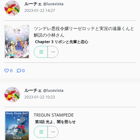
ルーチェ
@lucevista
2023-01-22 14:27
ツンデレ悪役令嬢リーゼロッテと実況の遠藤くんと
解説の小林さん
Chapter 3
リボンと先輩と恋心
0
0
ルーチェ
@lucevista
2023-01-22 10:23
TRIGUN STAMPEDE
第3話
光よ、闇を照らせ