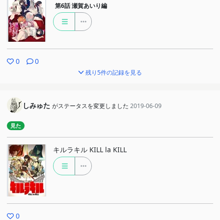
第6話
瀬賀あいり編
0
0
残り5件の記録を見る
しみゅた
がステータスを変更しました
2019-06-09
見た
キルラキル KILL la KILL
0