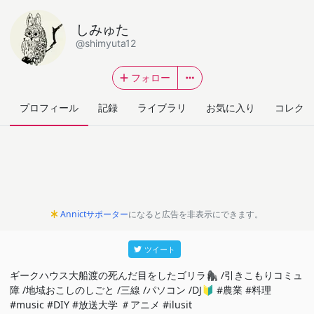
しみゅた
@shimyuta12
フォロー
プロフィール
記録
ライブラリ
お気に入り
コレクシ
Annictサポーター
になると広告を非表示にできます。
ツイート
ギークハウス大船渡の死んだ目をしたゴリラ🦍 /引きこもりコミュ
障 /地域おこしのしごと /三線 /パソコン /DJ🔰 #農業 #料理
#music #DIY #放送大学 ＃アニメ #ilusit