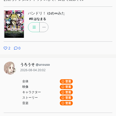
バンドリ！ ゆめ∞みた
#8
はなまる
2
0
うろうそ
@urouso
2026-08-04 20:02
全体
普通
映像
普通
キャラクター
普通
ストーリー
普通
音楽
普通