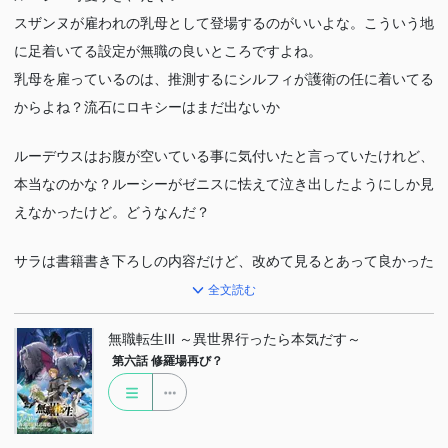
スザンヌが雇われの乳母として登場するのがいいよな。こういう地
に足着いてる設定が無職の良いところですよね。
乳母を雇っているのは、推測するにシルフィが護衛の任に着いてる
からよね？流石にロキシーはまだ出ないか
ルーデウスはお腹が空いている事に気付いたと言っていたけれど、
本当なのかな？ルーシーがゼニスに怯えて泣き出したようにしか見
えなかったけど。どうなんだ？
サラは書籍書き下ろしの内容だけど、改めて見るとあって良かった
な。エリスへの伏線と登場人物の成長を感じられてエモーショナル
全文読む
それにしてもシルフィ、ロキシーの懐の深さに笑う。仮にサラが第
無職転生Ⅲ ～異世界行ったら本気だす～
第六話
修羅場再び？
1正妻だったらこんな順調にハーレム形成されてなかっただろうな
笑