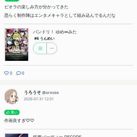
ビオラの楽しみ方が分かってきた
恐らく制作陣はエンタメキャラとして組み込んでるんだな
バンドリ！ ゆめ∞みた
#6
うんめい
0
0
うろうそ
@urouso
2026-07-31 12:31
良い
作画良すぎ♡♡
鉄腕バーディー DECODE