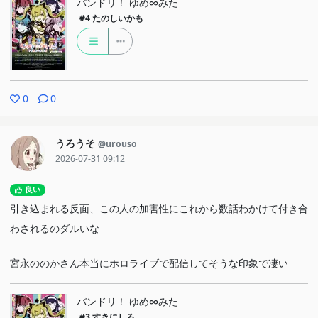
バンドリ！ ゆめ∞みた
#4
たのしいかも
0
0
うろうそ
@urouso
2026-07-31 09:12
良い
引き込まれる反面、この人の加害性にこれから数話わかけて付き合
わされるのダルいな
宮永ののかさん本当にホロライブで配信してそうな印象で凄い
バンドリ！ ゆめ∞みた
#3
すきにしろ