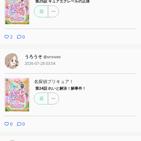
第25話
キュアエクレールの正体
2
0
うろうそ
@urouso
2026-07-28 03:54
名探偵プリキュア！
第24話
れいと解決！解事件！
0
0