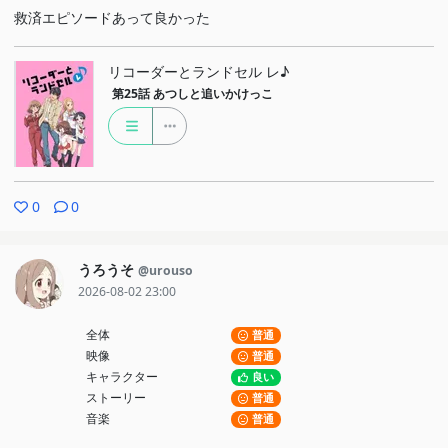
救済エピソードあって良かった
リコーダーとランドセル レ♪
第25話
あつしと追いかけっこ
0
0
うろうそ
@urouso
2026-08-02 23:00
全体
普通
映像
普通
キャラクター
良い
ストーリー
普通
音楽
普通