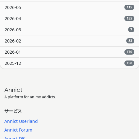
2026-05
115
2026-04
155
2026-03
7
2026-02
83
2026-01
170
2025-12
158
Annict
A platform for anime addicts.
サービス
Annict Userland
Annict Forum
Annict DB