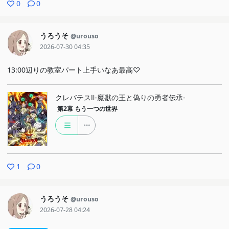
0
0
うろうそ
@urouso
2026-07-30 04:35
13:00辺りの教室パート上手いなあ最高♡
クレバテスⅡ-魔獣の王と偽りの勇者伝承-
第2幕
もう一つの世界
1
0
うろうそ
@urouso
2026-07-28 04:24