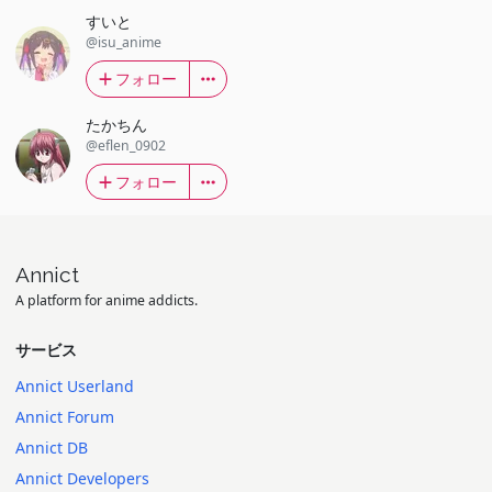
すいと
@isu_anime
フォロー
たかちん
@eflen_0902
フォロー
Annict
A platform for anime addicts.
サービス
Annict Userland
Annict Forum
Annict DB
Annict Developers