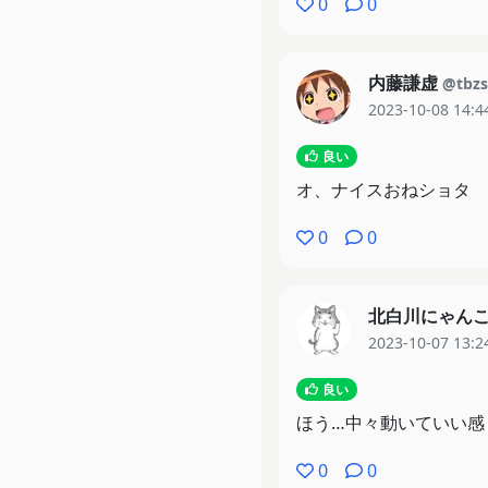
0
0
内藤謙虚
@tbzs
2023-10-08 14:4
良い
オ、ナイスおねショタ
0
0
北白川にゃん
2023-10-07 13:2
良い
ほう…中々動いていい感
0
0