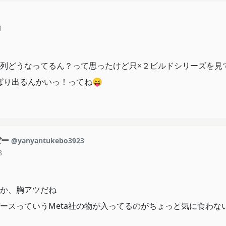
1
列どうなってるん？って思ったけど只×２ビルドシリーズを見
ぱり出るんかいっ！ってね😝
ぼー
@yanyantukebo3923
8
か、胸アツだね
ースっていうMeta社の物が入ってるのがちょっと気に食わな