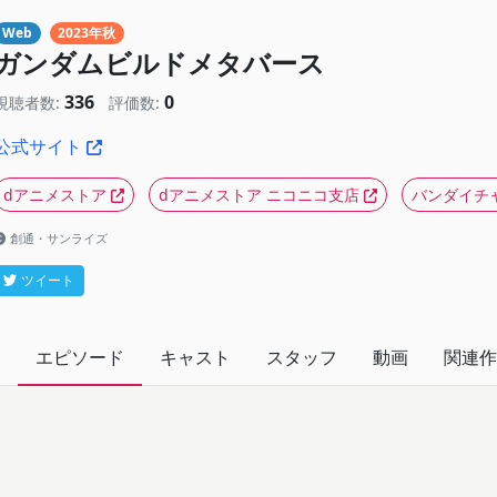
Web
2023年秋
ガンダムビルドメタバース
336
0
視聴者数:
評価数:
公式サイト
dアニメストア
dアニメストア ニコニコ支店
バンダイチ
創通・サンライズ
ツイート
エピソード
キャスト
スタッフ
動画
関連作