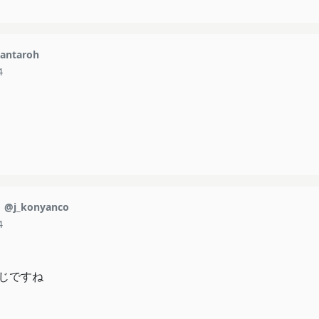
antaroh
4
こ
@j_konyanco
4
じですね