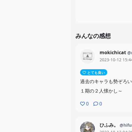
みんなの感想
mokichicat
@
2023-10-12 15:4
とても良い
過去のキャラも勢ぞろい
１期の２人懐かし～
0
0
ひふみ。
@hifu