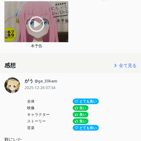
本予告
感想
全て見る
がう
@ge_33kam
2025-12-26 07:34
全体
とても良い
映像
良い
キャラクター
良い
ストーリー
良い
音楽
とても良い
観にいた