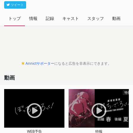
ツイート
トップ
情報
記録
キャスト
スタッフ
動画
関
Annictサポーター
になると広告を非表示にできます。
動画
WEB予告
特報