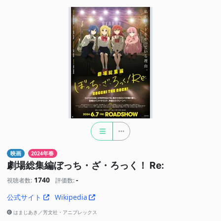
映画
2024年春
劇場総集編ぼっち・ざ・ろっく！ Re:
1740
-
視聴者数:
評価数:
公式サイト
Wikipedia
はまじあき／芳文社・アニプレックス