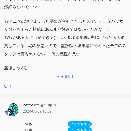
然好みなのでヨシ！
TVアニメの遊びまくった演出が大好きだったので、そこをバッサ
リ切っちゃった構成はあんまり好みではなかったかな……
TV版があまりにも良すぎる(たぶん劇場総集編が初見だったら大絶
賛している……)のが悪いので、監督以下総集編に関わった全てのス
タッフは何も悪くない……俺の感性が悪い……
新規OPの話。
絵コンテ山本ゆうすけ！順当に彼女たちの過去を映していたけれど
全文読む
これはめちゃくちゃ満足感があったなぁ。郁代のバスケウェアすご
1
いかわいい……
制作進行に梅原さん自ら登板されていただけあって、TV版のオー
ぺーぺー
@ruupin
ルスターズみたいな原画陣になってて良かった！
2024-06-09 10:39
全体
とても良い
映像
とても良い