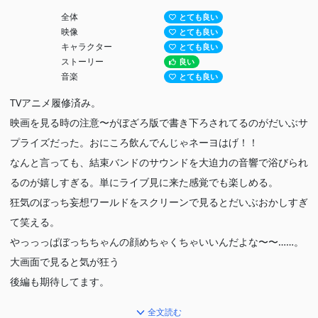
全体
とても良い
映像
とても良い
キャラクター
とても良い
ストーリー
良い
音楽
とても良い
TVアニメ履修済み。
映画を見る時の注意〜がぼざろ版で書き下ろされてるのがだいぶサ
プライズだった。おにころ飲んでんじゃネーヨはげ！！
なんと言っても、結束バンドのサウンドを大迫力の音響で浴びられ
るのが嬉しすぎる。単にライブ見に来た感覚でも楽しめる。
狂気のぼっち妄想ワールドをスクリーンで見るとだいぶおかしすぎ
て笑える。
やっっっぱぼっちちゃんの顔めちゃくちゃいいんだよな〜〜……。
大画面で見ると気が狂う
後編も期待してます。
全文読む
劇場で「なにが悪い」聴きたい……聴きたくない？