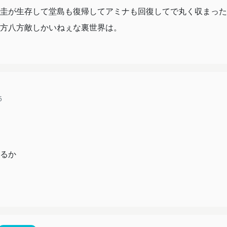
圭が生存して堂島も復帰してアミナも回復してで丸く収まった
方八方敵しかいねぇな裏世界は。
5
るか