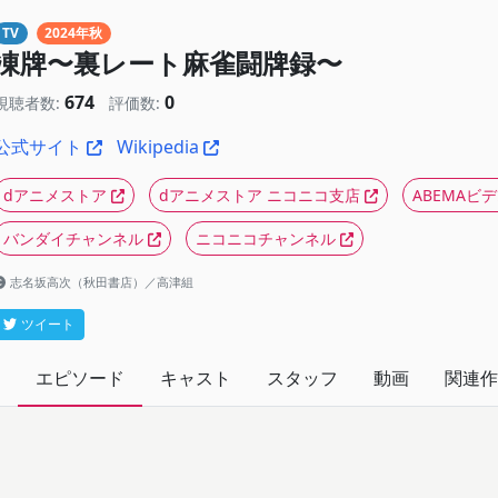
TV
2024年秋
凍牌〜裏レート麻雀闘牌録〜
674
0
視聴者数:
評価数:
公式サイト
Wikipedia
dアニメストア
dアニメストア ニコニコ支店
ABEMAビ
バンダイチャンネル
ニコニコチャンネル
志名坂高次（秋田書店）／高津組
ツイート
エピソード
キャスト
スタッフ
動画
関連作