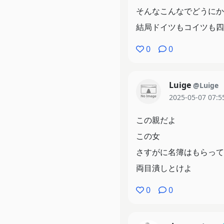
そんなこんなでどうにか
結局ドイツもコイツも四
0
0
Luige
@Luige
2025-05-07 07:5
この親だよ
この女
さすがに名簿はもらって
両目潰しとけよ
0
0