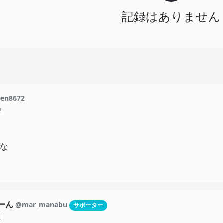
記録はありません
en8672
2
な
もーん
@mar_manabu
サポーター
1