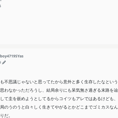
4
lboy4719SYas
9
も不思議じゃないと思ってたから意外と多く生存したなという
思わなかっただろうし、結局余りにも呆気無さ過ぎる末路を辿
して圭を嵌めようとしてるからコイツもアレではあるけども、
局のうのうと白々しく生きてやがるとかどこまでゴミカスなん
りだ。