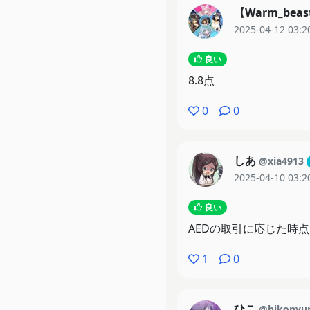
アミナも無事帰国だけど
【Warm_beast
高津組に首輪つけられて
2025-04-12 03:2
良い
ケイらしい笑みで終了だ
8.8点
0
0
しあ
@xia4913
2025-04-10 03:2
良い
AEDの取引に応じた時
1
0
ひこ
@hikonyu