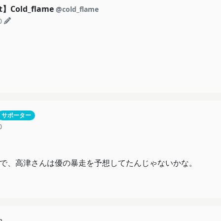
、後ろにいるの関さん？w
】Cold_flame
@cold_flame
んのかな？
0
。
サポーター
0
点で、高津さんは優の暴走を予想してたんじゃないかな。
n