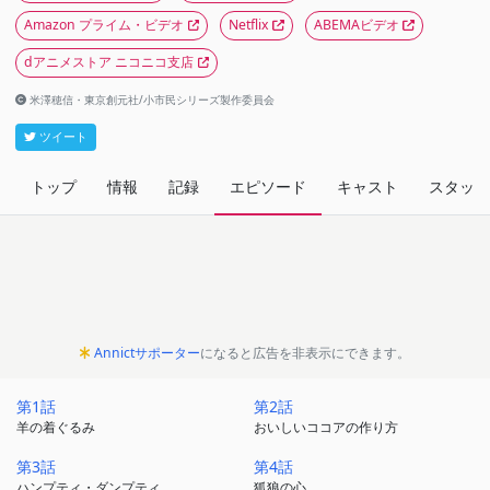
Amazon プライム・ビデオ
Netflix
ABEMAビデオ
dアニメストア ニコニコ支店
米澤穂信・東京創元社/小市民シリーズ製作委員会
ツイート
トップ
情報
記録
エピソード
キャスト
スタッフ
Annictサポーター
になると広告を非表示にできます。
第1話
第2話
羊の着ぐるみ
おいしいココアの作り方
第3話
第4話
ハンプティ・ダンプティ
狐狼の心