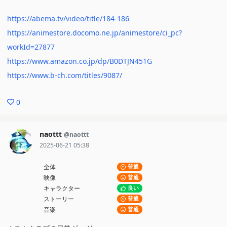
https://abema.tv/video/title/184-186
https://animestore.docomo.ne.jp/animestore/ci_pc?
workId=27877
https://www.amazon.co.jp/dp/B0DTJN451G
https://www.b-ch.com/titles/9087/
0
naottt
@naottt
2025-06-21 05:38
全体
普通
映像
普通
キャラクター
良い
ストーリー
普通
音楽
普通