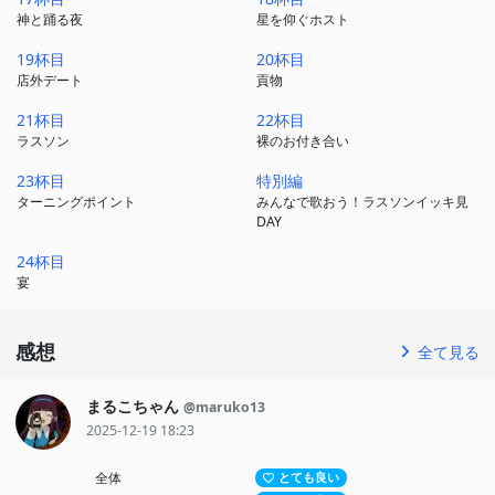
神と踊る夜
星を仰ぐホスト
19杯目
20杯目
店外デート
貢物
21杯目
22杯目
ラスソン
裸のお付き合い
23杯目
特別編
ターニングポイント
みんなで歌おう！ラスソンイッキ見
DAY
24杯目
宴
感想
全て見る
まるこちゃん
@maruko13
2025-12-19 18:23
全体
とても良い