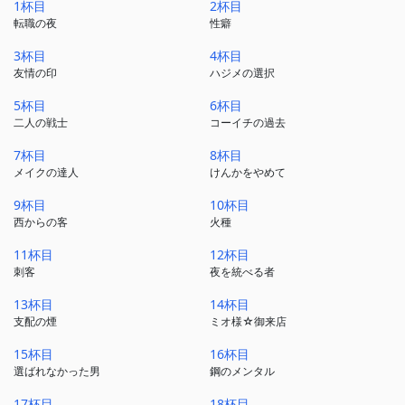
1杯目
2杯目
転職の夜
性癖
3杯目
4杯目
友情の印
ハジメの選択
5杯目
6杯目
二人の戦士
コーイチの過去
7杯目
8杯目
メイクの達人
けんかをやめて
9杯目
10杯目
西からの客
火種
11杯目
12杯目
刺客
夜を統べる者
13杯目
14杯目
支配の煙
ミオ様☆御来店
15杯目
16杯目
選ばれなかった男
鋼のメンタル
17杯目
18杯目