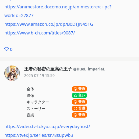
https://animestore.docomo.ne.jp/animestore/ci_pc?
workId=27877
https://www.amazon.co.jp/dp/B0DTJN451G
https://www.b-ch.com/titles/9087/
0
王者の秘密の至高の王子
@DueL_imperiaL
2025-07-19 15:59
全体
普通
映像
良い
キャラクター
普通
ストーリー
普通
音楽
普通
https://video.tv-tokyo.co.jp/everydayhost/
https://tver.jp/series/sr78supwb3