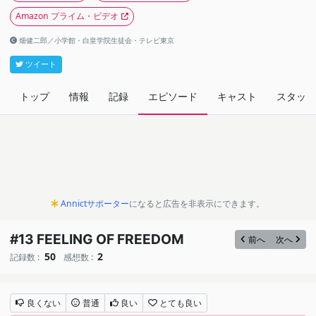
Amazon プライム・ビデオ
畑健二郎／小学館・白皇学院生徒会・テレビ東京
ツイート
トップ
情報
記録
エピソード
キャスト
スタッフ
Annictサポーター
になると広告を非表示にできます。
#13 FEELING OF FREEDOM
前へ
次へ
50
2
記録数 :
感想数 :
良くない
普通
良い
とても良い