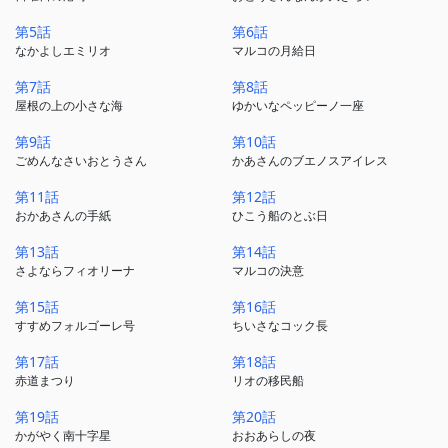
第5話
第6話
なかよしエミリオ
マルコの月給日
第7話
第8話
屋根の上の小さな海
ゆかいなペッピーノ一座
第9話
第10話
ごめんなさいおとうさん
かあさんのブエノスアイレス
第11話
第12話
おかあさんの手紙
ひこう船のとぶ日
第13話
第14話
さよならフィオリーナ
マルコの決意
第15話
第16話
すすめフォルゴーレ号
ちいさなコック長
第17話
第18話
赤道まつり
リオの移民船
第19話
第20話
かがやく南十字星
おおあらしの夜