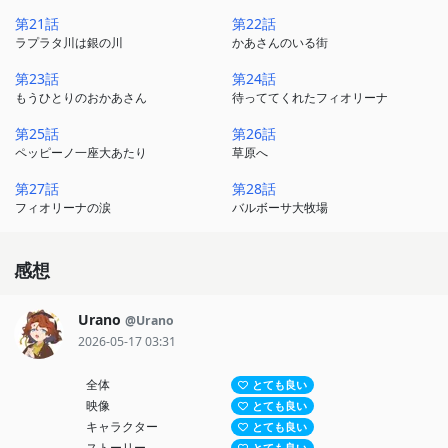
第21話
第22話
ラプラタ川は銀の川
かあさんのいる街
第23話
第24話
もうひとりのおかあさん
待っててくれたフィオリーナ
第25話
第26話
ペッピーノ一座大あたり
草原へ
第27話
第28話
フィオリーナの涙
バルボーサ大牧場
感想
Urano
@Urano
2026-05-17 03:31
全体
とても良い
映像
とても良い
キャラクター
とても良い
ストーリー