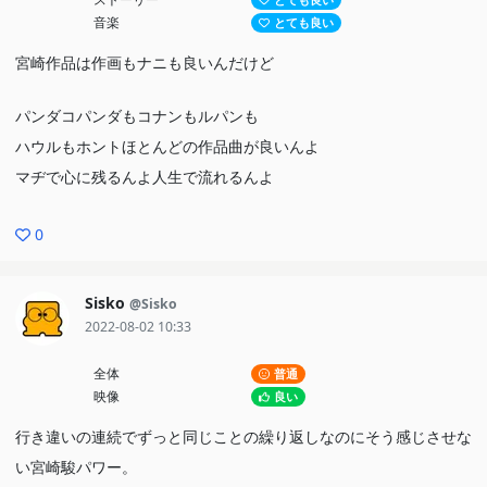
とても良い
音楽
とても良い
宮崎作品は作画もナニも良いんだけど
パンダコパンダもコナンもルパンも
ハウルもホントほとんどの作品曲が良いんよ
マヂで心に残るんよ人生で流れるんよ
0
Sisko
@Sisko
2022-08-02 10:33
全体
普通
映像
良い
行き違いの連続でずっと同じことの繰り返しなのにそう感じさせな
い宮崎駿パワー。