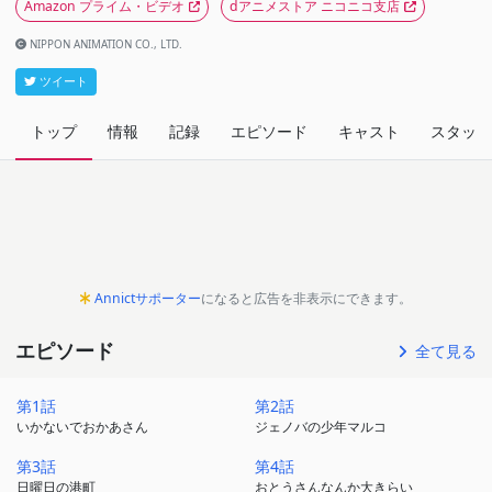
Amazon プライム・ビデオ
dアニメストア ニコニコ支店
NIPPON ANIMATION CO., LTD.
ツイート
トップ
情報
記録
エピソード
キャスト
スタッフ
Annictサポーター
になると広告を非表示にできます。
エピソード
全て見る
第1話
第2話
いかないでおかあさん
ジェノバの少年マルコ
第3話
第4話
日曜日の港町
おとうさんなんか大きらい