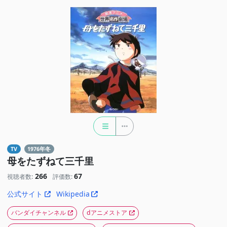
TV
1976年冬
母をたずねて三千里
266
67
視聴者数:
評価数:
公式サイト
Wikipedia
バンダイチャンネル
dアニメストア