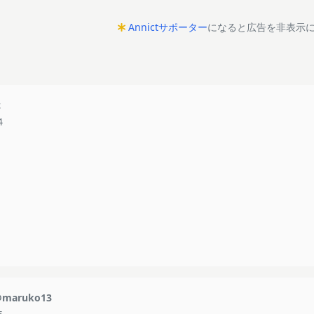
Annictサポーター
になると広告を非表示
z
4
maruko13