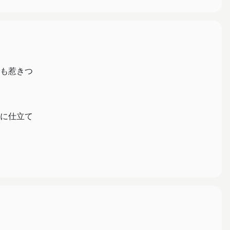
も惹きつ
に仕立て