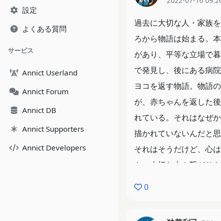
2022-07-16 09:2
設定
過去に大切な人・家族を
よくある質問
ろから物語は始まる。本
サービス
があり、平等な立場で暮
で発見し、後にある病院
Annict Userland
ヨコを返す物語。物語の
Annict Forum
が、赤ちゃんを返した後
Annict DB
れている。それはなぜか
Annict Supporters
描かれていないんだと思
Annict Developers
それはそうだけど、心は
も、大切な人や繋がりを
0