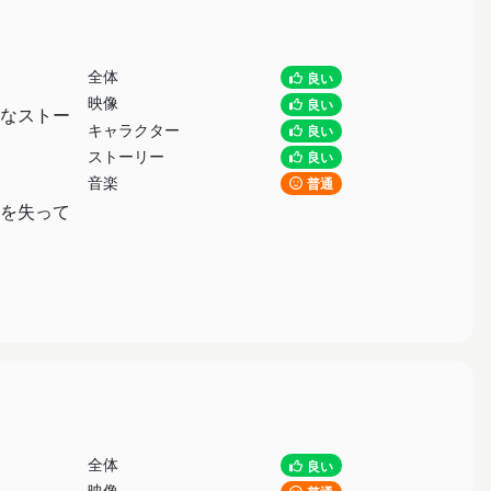
全体
良い
映像
良い
なストー
キャラクター
良い
ストーリー
良い
音楽
普通
を失って
全体
良い
映像