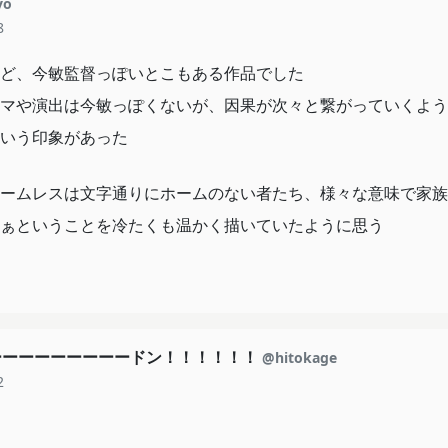
yo
8
ど、今敏監督っぽいとこもある作品でした
マや演出は今敏っぽくないが、因果が次々と繋がっていくよう
いう印象があった
ームレスは文字通りにホームのない者たち、様々な意味で家族
ぁということを冷たくも温かく描いていたように思う
ーーーーーーーーードン！！！！！！
@hitokage
2