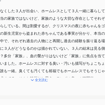
6
なくした３人が出会い、ホームレスとして３人一緒に暮らして
当の家族ではないけど、家族のような大切な存在としてそれぞ
らしている。間は割愛するが、クリスマスの夜に赤ちゃんをゴ
の新生児室から盗まれた赤ちゃんである事実が分かり、本当の
中で、それぞれ過去の人物にと再開し過去の経験を振り返る場
に３人がどうなるのかは描かれていない。３人の結末は見る側
？多分「家族」、血の繋がりはないけど「家族」に焦点を当て
いました。ホームレスに対する臭い・汚いも描写がちょこちょ
誰も一緒。臭くても汚くても裕福でもホームレスでもそうじゃ
求めてる。そんな映画だと思う。テンポの良い１時間半
全文読む