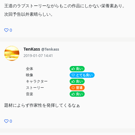
王道のラブストーリーながらもこの作品にしかない栄養素あり。
次回予告以外素晴らしい。
0
TenKass
@Tenkass
2019-01-07 14:41
全体
良い
映像
とても良い
キャラクター
良い
ストーリー
普通
音楽
良い
題材によらず作家性を発揮してくるなぁ
0