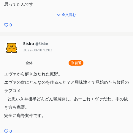
思ってたんです
全文読む
そしたらね、急にブレーキかかりはじめたんです
0
そしてトドメは総集編まみれの日々、俺はそこでこの作品への失望
を隠せませんでした
Sisko
@Sisko
2022-08-10 12:03
なぜか最終盤にかかるとまた急ブレーキかけてなんともいえない展
全体
普通
開で中途半端に終ってしまいました
エヴァから解き放たれた庵野。
原作のストックによるものとはいってもあまりにも無策というもん
エヴァの次にどんなのを作るんだ？と興味津々で見始めたら普通の
じゃないかあ
ラブコメ
…と思いきや後半どんどん鬱展開に。あーこれエヴァだわ。手の抜
最初の勢いだけなら本当にすごいのにもったいない、もったいない
き方も庵野。
です
完全に庵野案件です。
榎本温子（当時19歳）、鈴木千尋（当時21歳）、山本麻里安（当
0
時18歳）、新谷真弓（当時23歳）たちのほぼデビュー作であり、