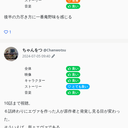
ストーリー
普通
音楽
良い
後半の力尽き方に一番庵野味を感じる
1
ちゃんをつ
@Chanwotsu
2024-07-05 09:40
全体
良い
映像
良い
キャラクター
良い
ストーリー
とても良い
音楽
良い
10話まで視聴。
６話終わりにエヴァを作った人が原作者と発覚し見る目が変わっ
た。
そういえば、所々エヴァである。