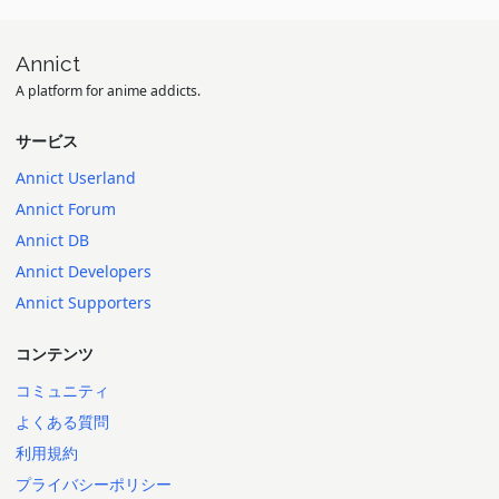
次世代の時流を掴んだという点では評価できるキャスティング
Annict
曲もOPが藤井フミヤプロデュースの曲でEDも井上陽水の夢の中へ
A platform for anime addicts.
カバーという豪華さ
サービス
それだけに本当に後半の失速ぶりには悲嘆の声
Annict Userland
Annict Forum
どうにかならんかったんか…
Annict DB
Annict Developers
前半では4.7点くらいあったんだけど後半はもう2.3とかそのレベル
Annict Supporters
そんくらいひどかった
コンテンツ
5点中3.8点
コミュニティ
★★★☆☆
よくある質問
利用規約
プライバシーポリシー