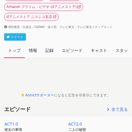
Amazon プライム・ビデオ
(dアニメストア)
dアニメストア ニコニコ支店
津田雅美・白泉社／GAINAX・彼２団・テレビ東京・テレビ東京メディアネット
ツイート
トップ
情報
記録
エピソード
キャスト
スタッフ
Annictサポーター
になると広告を非表示にできます。
エピソード
全て見る
ACT1.0
ACT2.0
彼女の事情
二人の秘密