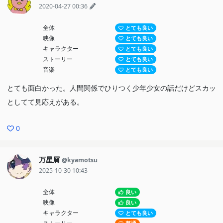
2020-04-27 00:36
観てるこっちの印象に残りやすいように描かれてた。他のキャラク
ターの心情部分もかなり丁寧に描かれてた。ギャグの方はとにかく
全体
とても良い
テンポが良かったし、強烈な部分も多くてめちゃくちゃ面白かっ
映像
とても良い
キャラクター
とても良い
た。個人的に気に入ったシーンは、芝姫つばさに写真を破られてぶ
ストーリー
とても良い
ち切れた雪野が怪物みたいにつばさを追いまわすシーン、そして2
音楽
とても良い
クール目以降は出番はあってもセリフが減って、さらに大食いした
とても面白かった。人間関係でひりつく少年少女の話だけどスカッ
り野生の猫を威嚇したりと珍妙な動物みたいな描かれ方をされてる
としてて見応えがある。
芝姫つばさが特に面白かった。キャラクター1人1人も個性的で面
白かった。面白いストーリーに様々な実験的な演出が合わさった作
0
品で、かなり自分の好みにあった作品だった。
万星屑
@kyamotsu
2025-10-30 10:43
全体
良い
映像
良い
キャラクター
とても良い