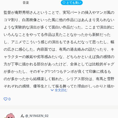
音楽
とても良い
監督が庵野秀明さんということで、実写パートの挿入やマンガ風の
コマ割り、白黒映像といった風に他の作品にはあんまり見られない
ような実験的な演出が多くて面白い作品だった。ここまで演出的に
いろんなことをやってる作品は見たことなかったから新鮮だった
し、アニメでこういう感じの演出もできるんだなって思ったし、幅
の広さに感心した。内容面では、有馬の過去絡みの話だったり、キ
ャラクターの嫉妬や劣等感みたいな、どちらかといえば負の感情の
方が丁寧に描かれる部分があったけど、全体としては比較的ギャグ
が多かったし、そのギャグ1つ1つもテンポが良くて印象に残るも
のが多かったから結構楽しく観れた。シリアス部分は、有馬と雪野
それぞれの感情、優等生として振る舞ってた理由がしっかりと描か
全文読む
れてて、雪野の動機はそもそも見栄を張りたいからっていうギャグ
0
的な理由だったけどその部分をギャグとして面白く描いてあった。
有馬の方は自分の育ての親のために優等生になろうっていう動機
で、こっちは物語の軸になる要素の1つだからかなりシリアスに、
ん
@_N1NGEN_02