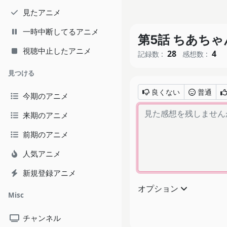
見たアニメ
一時中断してるアニメ
第5話 ちあち
視聴中止したアニメ
28
4
記録数 :
感想数 :
見つける
良くない
普通
今期のアニメ
来期のアニメ
前期のアニメ
人気アニメ
新規登録アニメ
オプション
Misc
チャンネル