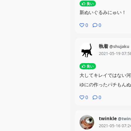
良い
新ぬいぐるみにゅい！
0
0
執着
@shujaku
2021-05-19 07:5
良い
大してキレイではない河
ゆにの作ったパチもんぬ
0
0
twinkle
@twin
2021-05-16 07:2