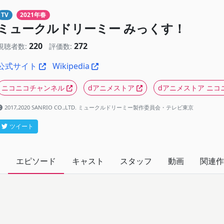
TV
2021年春
ミュークルドリーミー みっくす！
220
272
視聴者数:
評価数:
公式サイト
Wikipedia
ニコニコチャンネル
dアニメストア
dアニメストア ニコ
2017,2020 SANRIO CO.,LTD. ミュークルドリーミー製作委員会・テレビ東京
ツイート
エピソード
キャスト
スタッフ
動画
関連作