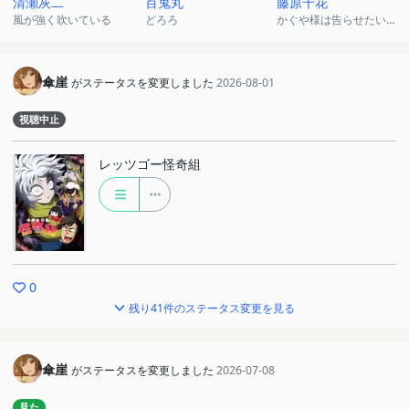
清瀬灰二
百鬼丸
藤原千花
風が強く吹いている
どろろ
かぐや様は告らせたい〜天才たちの恋愛頭脳戦〜
傘崖
がステータスを変更しました
2026-08-01
視聴中止
レッツゴー怪奇組
0
残り41件のステータス変更を見る
傘崖
がステータスを変更しました
2026-07-08
見た