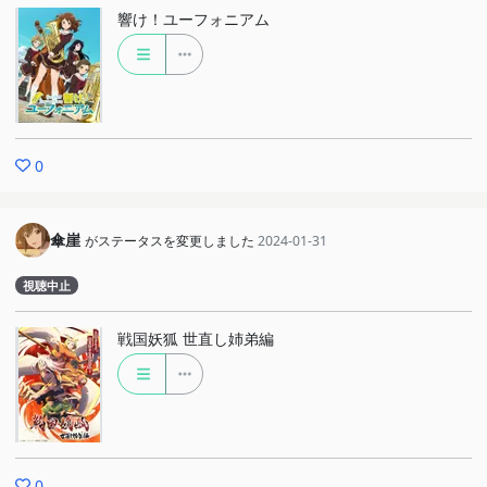
響け！ユーフォニアム
0
傘崖
がステータスを変更しました
2024-01-31
視聴中止
戦国妖狐 世直し姉弟編
0