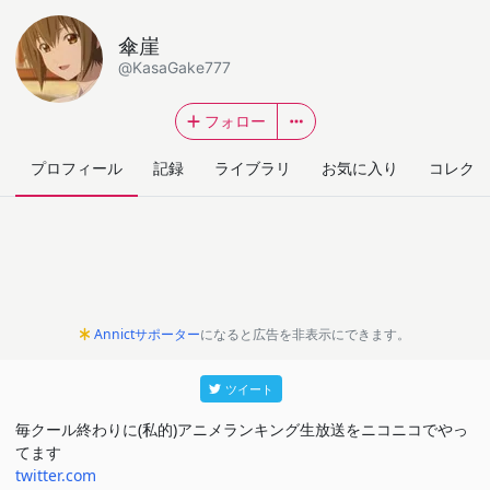
傘崖
@KasaGake777
フォロー
プロフィール
記録
ライブラリ
お気に入り
コレクシ
Annictサポーター
になると広告を非表示にできます。
ツイート
毎クール終わりに(私的)アニメランキング生放送をニコニコでやっ
てます
twitter.com