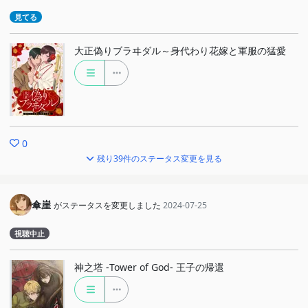
見てる
大正偽りブラヰダル～身代わり花嫁と軍服の猛愛
0
残り39件のステータス変更を見る
傘崖
がステータスを変更しました
2024-07-25
視聴中止
神之塔 -Tower of God- 王子の帰還