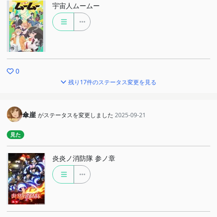
宇宙人ムームー
0
残り17件のステータス変更を見る
傘崖
がステータスを変更しました
2025-09-21
見た
炎炎ノ消防隊 参ノ章