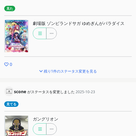
でもライブはもう一曲ほしかった(欲)
見た
たえちゃんとかそれぞれの動きが細かく違って良かったけど、0号
大丈夫？？？って感じでハラハラだったw
劇場版 ゾンビランドサガ ゆめぎんがパラダイス
最後のマイクのあれって続きあるってことですよね？
続くよね？
何年でも待つのでお願いします
でも唐津コラボみたいなやつ定期的にやってほしい
0
残り1件のステータス変更を見る
最後のメルヘン村で笑いましたw
scone
がステータスを変更しました
2025-10-23
見てる
ガングリオン