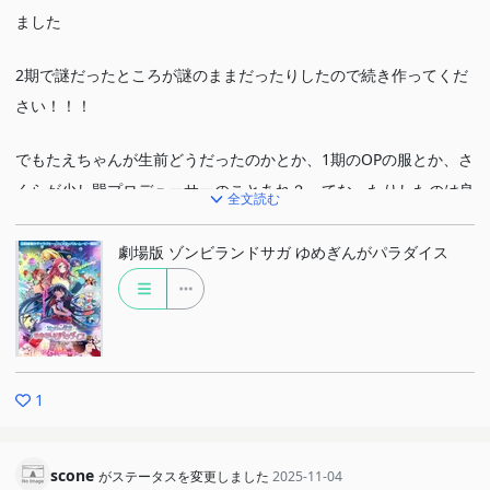
ました
2期で謎だったところが謎のままだったりしたので続き作ってくだ
さい！！！
でもたえちゃんが生前どうだったのかとか、1期のOPの服とか、さ
くらが少し巽プロデューサーのことあれ？ってなったりしたのは良
全文読む
かった
劇場版 ゾンビランドサガ ゆめぎんがパラダイス
戦闘のところめっちゃ面白かった(個性があって良かった)
普通のアイドルとか戦闘ものではできないゾンビだからできる戦い
方とかあって面白かった
巽プロデューサー好きだから途中までいなかったけど、途中から色
1
んな面見れて良かった
でも2期の色々は大丈夫なんか？ってくらいタフだったw
scone
がステータスを変更しました
2025-11-04