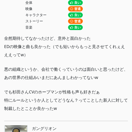
全体
良い
映像
普通
自分は伊之助（CV込み）推しだから、いつ出るのかなって思って
キャラクター
良い
たけど、天ぷらと一緒に落ちたのと、その後腕試しだぜ〜ーーーっ
ストーリー
普通
音楽
良い
て感じでうおおおって走ってただけで終わったw
まあ次回が出番だからしゃあないけどw
全然期待してなかったけど、意外と面白かった
多分炭治郎が必死に戦ってる間、そこまで悲観的にならずに腕試し
EDの映像と曲も良かった（でも短いからもっと見させてくれぇえ
だぜ〜修行の結果見せるぜ〜ってなってたと思うと面白かったw
ええってw）
悪の組織というか、会社で働くっていうのは面白いと思ったけど、
あの世界の仕組みいまだにあんましわかってないw
でも杉田さんCVのホープマンが性格も声も好きだぁ
特にルールというか人としてどうなん？ってことした新人に対して
制裁したとことか良かったw
ガングリオン