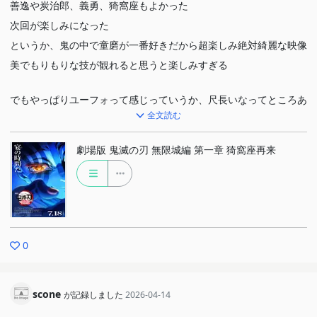
善逸や炭治郎、義勇、猗窩座もよかった
次回が楽しみになった
というか、鬼の中で童磨が一番好きだから超楽しみ絶対綺麗な映像
美でもりもりな技が観れると思うと楽しみすぎる
でもやっぱりユーフォって感じっていうか、尺長いなってところあ
全文読む
ったなw
特に炭治郎が戦い方を発見するところらへんがぶっちゃけよくわか
劇場版 鬼滅の刃 無限城編 第一章 猗窩座再来
らなかったし、父親との回想とかのところや、その前後の戦闘シー
ンがやけに長く感じた
でも猗窩座の過去のシーンは泣くと思ってなかったのにうるっとき
た
自分は中村さんの演技がすごいすごかった（語彙力w）
0
中村さんと石田さんの二人の演技で圧倒されてうるうるですよ
だれるところもあったけど、155ふん座ってたとは思えないくらい
scone
が記録しました
2026-04-14
見入ってた