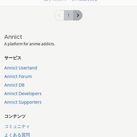
1
Annict
A platform for anime addicts.
サービス
Annict Userland
Annict Forum
Annict DB
Annict Developers
Annict Supporters
コンテンツ
コミュニティ
よくある質問