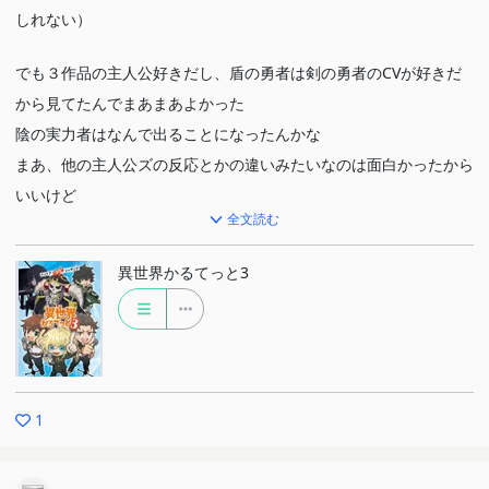
しれない）
でも３作品の主人公好きだし、盾の勇者は剣の勇者のCVが好きだ
から見てたんでまあまあよかった
陰の実力者はなんで出ることになったんかな
まあ、他の主人公ズの反応とかの違いみたいなのは面白かったから
いいけど
全文読む
四人のOPがまた聞きたいからまたやってほしい
異世界かるてっと3
EDは初期みたいにヒロインに歌ってほしいけど、ヒロインの組み
合わせが難しくて無理なのかな？
欲を言うなら陰の実力者の人数よりでてなかった盾の勇者のキャラ
達をですねぇ出してくれたら嬉しいですね
1