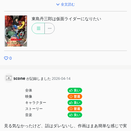
確かにリアルでこうだといいなとは思うよな
全文読む
でもここまでにはなれんわとは思う
東島丹三郎は仮面ライダーになりたい
自分はカクレンジャーかなぁ（ただ忍者姿がかっこいいと思ってた
だけw）
VSショッカーっていうよりVS妖怪なんだがw
全然世代じゃないけど好き
0
女の人がみんな同じような体型なのが少し気になったけど、まあみ
んな面白女だから気にならなかったw
scone
が記録しました
2026-04-14
全体
良い
映像
普通
キャラクター
良い
ストーリー
普通
音楽
良い
見る気なかったけど、話はダレないし、作画はまあ簡単な感じで実