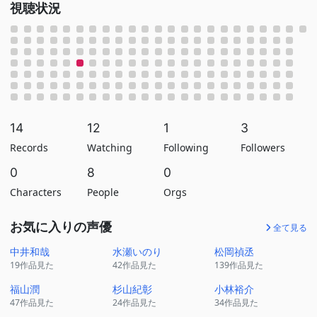
視聴状況
14
12
1
3
Records
Watching
Following
Followers
0
8
0
Characters
People
Orgs
お気に入りの声優
全て見る
中井和哉
水瀬いのり
松岡禎丞
19作品見た
42作品見た
139作品見た
福山潤
杉山紀彰
小林裕介
47作品見た
24作品見た
34作品見た