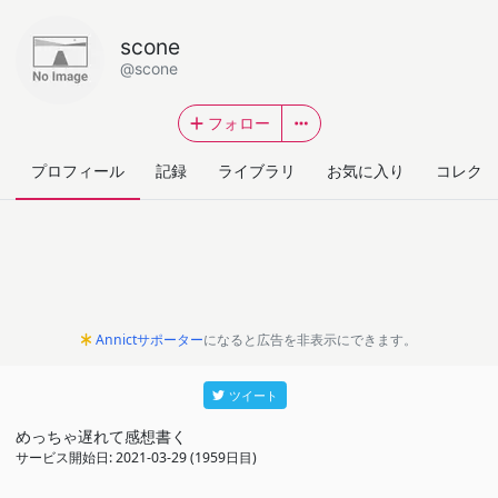
scone
@scone
フォロー
プロフィール
記録
ライブラリ
お気に入り
コレクシ
Annictサポーター
になると広告を非表示にできます。
ツイート
めっちゃ遅れて感想書く
サービス開始日: 2021-03-29 (1959日目)