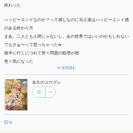
終わった
ハッピーエンドなのか？って感じなのに当人達はハッピーエンド感
のある終わり方
まあ、二人とも人間じゃないし、あの世界ではいいのかもしれない
でもさぁ〜って思っちゃったw
後半に行くにつれて所々問題の処理が雑
色々気になった
全文読む
でも設定とか世界観は面白かったし嫌いじゃない
永久のユウグレ
詰めが甘いというか、終わりよければすべてよしって感じでもう少
し終わりがよければ大好きだったかもしれない
オリジナルだから最後が雑になってもしゃーなしか？？ww
と言うか、あんな終わり方になるなら前半のゆっくり話が進むとこ
0
ろサクサクしてたらよかったじゃーーんって感じw