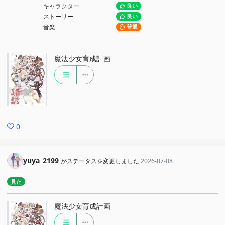
キャラクター
良い
ストーリー
良い
音楽
普通
魔法少女育成計画
0
yuya_2199
がステータスを変更しました
2026-07-08
見た
魔法少女育成計画