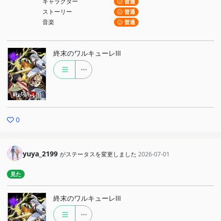
キャラクター
普通
ストーリー
普通
音楽
普通
終末のワルキューレⅢ
0
yuya_2199
がステータスを変更しました
2026-07-01
見た
終末のワルキューレⅢ