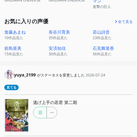
GRIDMAN UNIVERSE
GRIDMAN UNIVERSE
マン
進撃の巨人
お気に入りの声優
全て見る
進藤あまね
長谷川育美
若山詩音
10作品見た
35作品見た
23作品見た
前島亜美
安済知佳
石見舞菜香
15作品見た
30作品見た
56作品見た
yuya_2199
がステータスを変更しました
2026-07-24
見てる
逃げ上手の若君 第二期