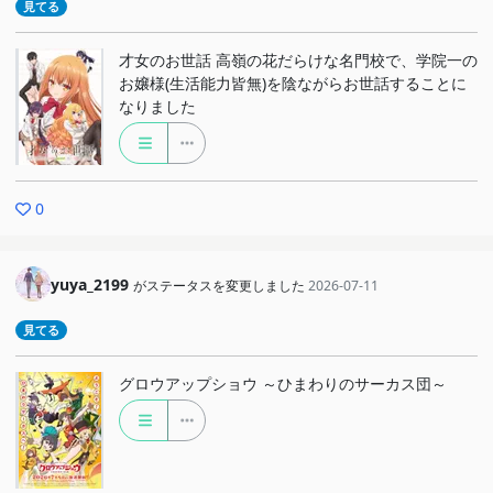
見てる
才女のお世話 高嶺の花だらけな名門校で、学院一の
お嬢様(生活能力皆無)を陰ながらお世話することに
なりました
0
yuya_2199
がステータスを変更しました
2026-07-11
見てる
グロウアップショウ ～ひまわりのサーカス団～