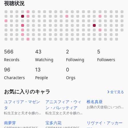
視聴状況
566
43
2
5
Records
Watching
Following
Followers
96
13
0
Characters
People
Orgs
お気に入りのキャラ
全て見る
ユフィリア・マゼン
アニスフィア・ウィ
椎名真昼
お隣の天使様にいつの間にか駄目人間にされていた件
タ
ン・パレッティア
転生王女と天才令嬢の魔法革命
転生王女と天才令嬢の魔法革命
南夢芽
宝多六花
リヴァイ・アッカー