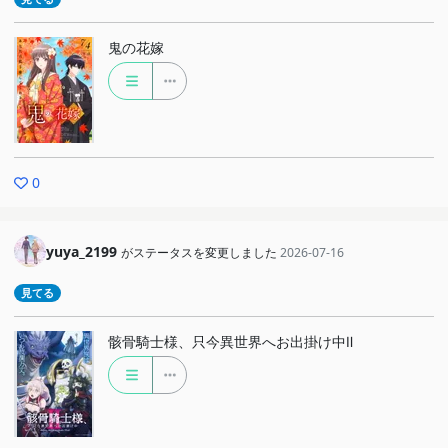
鬼の花嫁
0
yuya_2199
がステータスを変更しました
2026-07-16
見てる
骸骨騎士様、只今異世界へお出掛け中Ⅱ