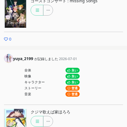
ゴーストコンサート : missing Songs
0
yuya_2199
が記録しました
2026-07-01
全体
良い
映像
良い
キャラクター
良い
ストーリー
普通
音楽
普通
クジマ歌えば家ほろろ