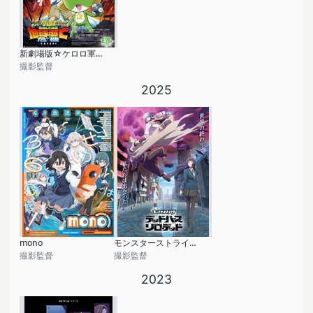
新劇場版☆ケロロ軍曹 復活して速攻地球滅亡の危機であります！
撮影監督
2025
mono
モンスターストライク デッドバースリローデッド
撮影監督
撮影監督
2023