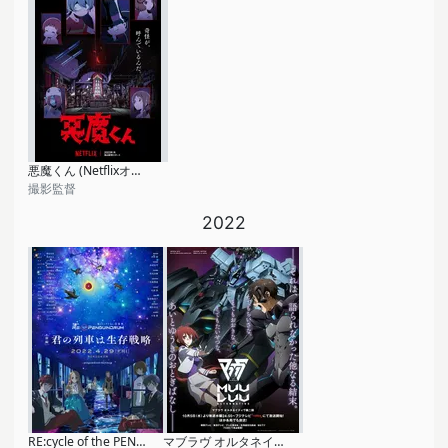
悪魔くん (Netflixオリジナル)
撮影監督
2022
RE:cycle of the PENGUINDRUM［前編］君の列車は生存戦略
マブラヴ オルタネイティヴ 第2期