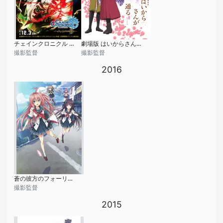
チェインクロニクル ～ヘクセイタスの閃～
劇場版 はいからさんが通る 前編 ～紅緒、花の17歳～
撮影監督
撮影監督
2016
蒼の彼方のフォーリズム
撮影監督
2015