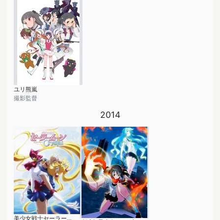
ユリ熊嵐
撮影監督
2014
美少女戦士セーラームーンCrystal