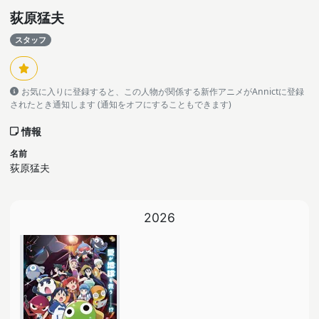
荻原猛夫
スタッフ
お気に入りに登録すると、この人物が関係する新作アニメがAnnictに登録
されたとき通知します (通知をオフにすることもできます)
情報
名前
荻原猛夫
2026