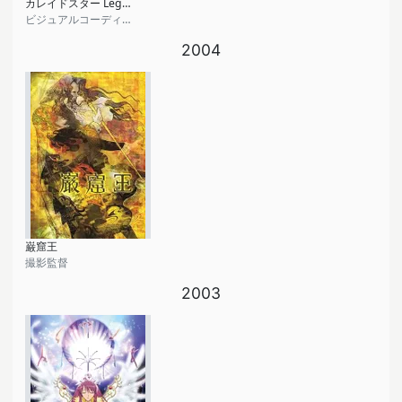
カレイドスター Legend of phoenix～レイラ・ハミルトン物語～
ビジュアルコーディネイター
2004
巌窟王
撮影監督
2003