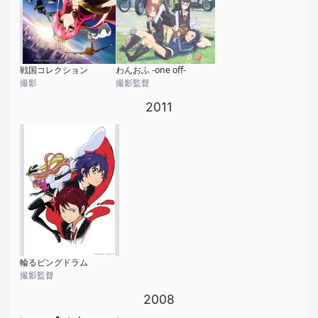
戦国コレクション
わんおふ -one off-
撮影
撮影監督
2011
輪るピングドラム
撮影監督
2008