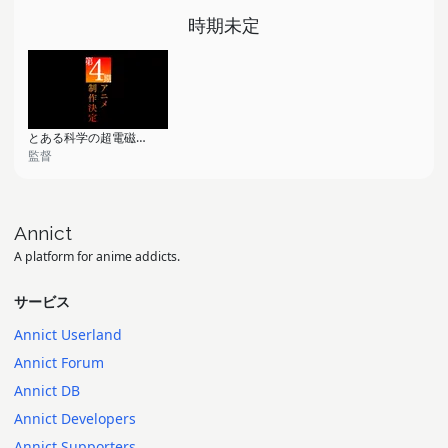
時期未定
とある科学の超電磁砲 第4期
監督
Annict
A platform for anime addicts.
サービス
Annict Userland
Annict Forum
Annict DB
Annict Developers
Annict Supporters