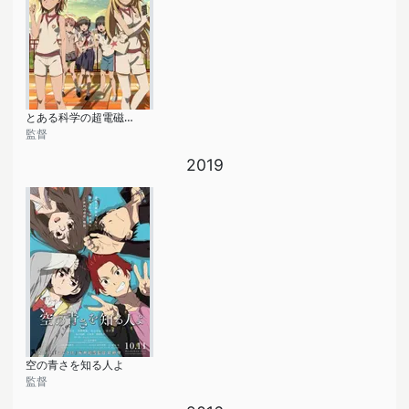
とある科学の超電磁砲T
監督
2019
空の青さを知る人よ
監督