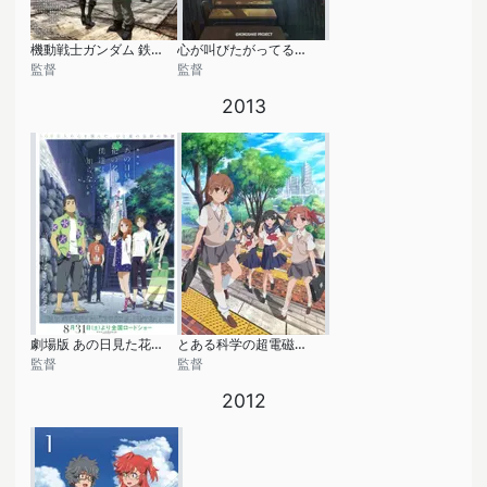
機動戦士ガンダム 鉄血のオルフェンズ
心が叫びたがってるんだ。
監督
監督
2013
劇場版 あの日見た花の名前を僕達はまだ知らない。
とある科学の超電磁砲S
監督
監督
2012