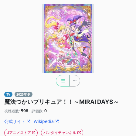
TV
2025年冬
魔法つかいプリキュア！！～MIRAI DAYS～
598
0
視聴者数:
評価数:
公式サイト
Wikipedia
dアニメストア
バンダイチャンネル