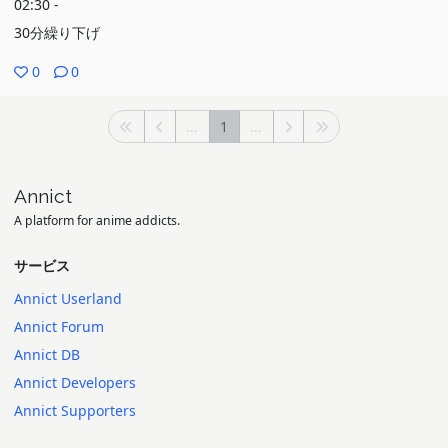
02:30 -
30分繰り下げ
0
0
...
1
...
Annict
A platform for anime addicts.
サービス
Annict Userland
Annict Forum
Annict DB
Annict Developers
Annict Supporters