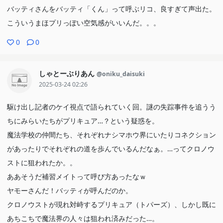
バッティさんをバッティ「くん」って呼ぶリコ、良すぎて声出た。
こういうまほプリっぽい空気感がいいんだ。。。
0
0
しゃとーぶりあん
@oniku_daisuki
2025-03-24 02:26
駆け出し記者のケイ視点で語られていく回。謎の失踪事件を追うう
ちにみらいたちがプリキュア…？という疑惑を。
魔法学校の仲間たち、それぞれナシマホウ界にいたりコネクション
があったりでそれぞれの道を歩んでいるんだなぁ。…ってクロノウ
ストに狙われたか。。
ああそうだ補習メイトって呼び方あったなｗ
ヤモーさんだ！バッティが呼んだのか。
クロノウストが現れ対峙するプリキュア（トパーズ）、しかし既に
あちこちで魔法界の人々は狙われ済みだった…。