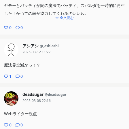
ヤモーとバッティが闇の魔法でバッティ、スパルダを一時的に再生
した！かつての敵が協力してくれるのいいね。
全文読む
「死は命を生む無限の連鎖だワン」新たな生命が生まれぬよう時を
0
0
止めると、か…。
難しくて理解できてないけどとりあえずクロノウストを止めないと
いけないことはわかった！って言うミラクル良いｗ
アシアシ
@_ashiashi
2025-03-12 11:27
幸せだった瞬間の記憶で閉じ込めちゃうの、校長は若きクシィとの
場面なのああ…。
魔法界全滅かっ！？
魔法界全滅か？！
1
0
deadsugar
@deadsugar
2025-03-08 22:16
Webライター視点
0
0