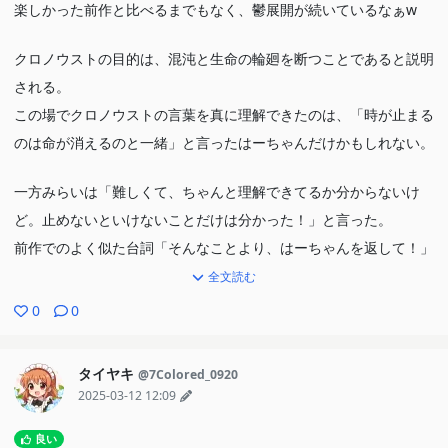
楽しかった前作と比べるまでもなく、鬱展開が続いているなぁw
クロノウストの目的は、混沌と生命の輪廻を断つことであると説明
される。
この場でクロノウストの言葉を真に理解できたのは、「時が止まる
のは命が消えるのと一緒」と言ったはーちゃんだけかもしれない。
一方みらいは「難しくて、ちゃんと理解できてるか分からないけ
ど。止めないといけないことだけは分かった！」と言った。
前作でのよく似た台詞「そんなことより、はーちゃんを返して！」
を思い出した。自分や隣人を守るために戦うというプリキュアのイ
全文読む
ズムに、みらいはいつも忠実だ。
0
0
補習メイトの中で掘り下げが少なかった感のある、冒頭のケイのエ
タイヤキ
@7Colored_0920
ピソードはよかった。
2025-03-12 12:09
良い