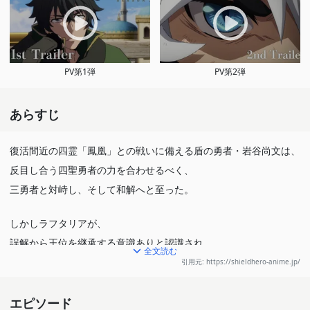
PV第1弾
PV第2弾
あらすじ
復活間近の四霊「鳳凰」との戦いに備える盾の勇者・岩谷尚文は、
反目し合う四聖勇者の力を合わせるべく、
三勇者と対峙し、そして和解へと至った。
しかしラフタリアが、
誤解から王位を継承する意識ありと認識され…
全文読む
クテンロウという国の刺客に命を狙われてしまう。
引用元: https://shieldhero-anime.jp/
尚文はクテンロウと話をつけるため、
エピソード