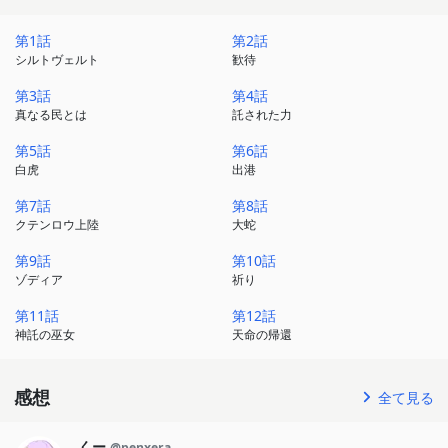
唯一連絡船の出ている、亜人の国シルトヴェルトを訪れる。
盾の勇者を信仰する亜人たちに熱烈に歓迎されるが、
第1話
第2話
シルトヴェルト
歓待
シルトヴェルトも一枚岩ではなく、尚文一行を歓迎しない者もい
た。
第3話
第4話
真なる民とは
託された力
そして、クテンロウもまた政情不安を抱え、
第5話
第6話
ラフタリアが革命の旗印に祭り上げられていく。
白虎
出港
第7話
第8話
混迷を極める情勢の中、
クテンロウ上陸
大蛇
尚文は仲間を導く光となるか――。
第9話
第10話
ゾディア
祈り
第11話
第12話
神託の巫女
天命の帰還
感想
全て見る
くー
@penxera