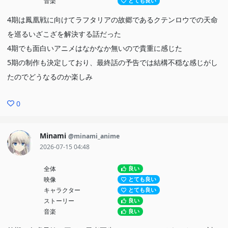
音楽
とても良い
4期は鳳凰戦に向けてラフタリアの故郷であるクテンロウでの天命
を巡るいざこざを解決する話だった
4期でも面白いアニメはなかなか無いので貴重に感じた
5期の制作も決定しており、最終話の予告では結構不穏な感じがし
たのでどうなるのか楽しみ
0
Minami
@minami_anime
2026-07-15 04:48
全体
良い
映像
とても良い
キャラクター
とても良い
ストーリー
良い
音楽
良い