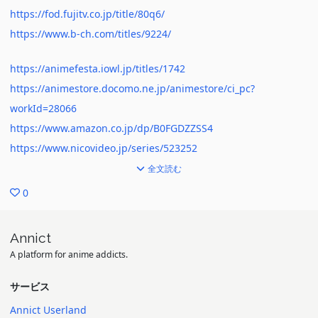
https://fod.fujitv.co.jp/title/80q6/
https://www.b-ch.com/titles/9224/
https://animefesta.iowl.jp/titles/1742
https://animestore.docomo.ne.jp/animestore/ci_pc?
workId=28066
https://www.amazon.co.jp/dp/B0FGDZZSS4
https://www.nicovideo.jp/series/523252
全文読む
0
Annict
A platform for anime addicts.
サービス
Annict Userland