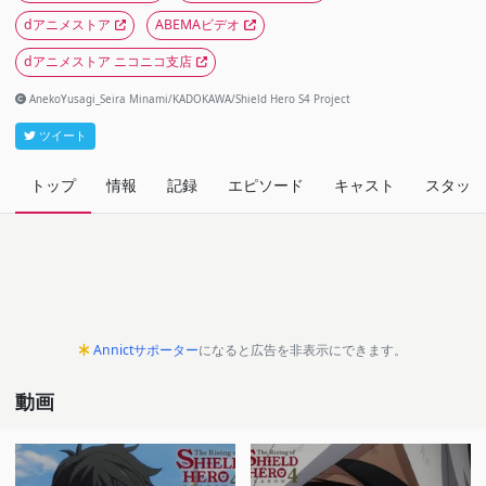
dアニメストア
ABEMAビデオ
dアニメストア ニコニコ支店
AnekoYusagi_Seira Minami/KADOKAWA/Shield Hero S4 Project
ツイート
トップ
情報
記録
エピソード
キャスト
スタッフ
Annictサポーター
になると広告を非表示にできます。
動画