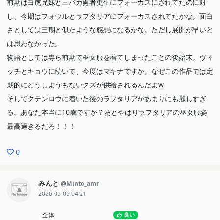
前期は白虎兄妹と三バカ勇者更生にフォーカスにされてたのに対
し、今期はフォウルとラフタリアにフォーカスされてたかな。面白
さとしては三期と似たような感想になるかな。ただし展開が早いと
は思わなかった。
物語としては専ら前期で巫女服を着てしまったことの後始末。ヴィ
ッチとキョウに続いて、今度はマキナですか。なぜこの作品では定
期的にどうしようもないクズが供給されるんだよw
そしてクテンロウに着いた後のラフタリアがあまりにも麗しすぎ
る。あなた本当に10歳ですか？あとやはりラフタリアの巫女服姿
最高過ぎるだろ！！！
0
みんと
@Minto_amr
2026-05-05 04:21
全体
良い