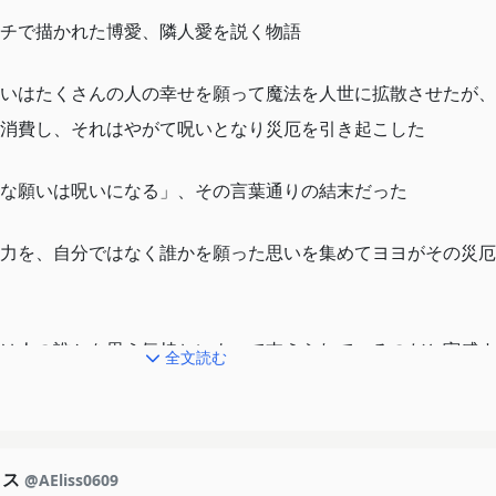
チで描かれた博愛、隣人愛を説く物語
いはたくさんの人の幸せを願って魔法を人世に拡散させたが、
消費し、それはやがて呪いとなり災厄を引き起こした
な願いは呪いになる」、その言葉通りの結末だった
力を、自分ではなく誰かを願った思いを集めてヨヨがその災厄
は人の誰かを思う気持ちによって支えられているのだと実感す
全文読む
肉体さえ残っていれば蘇生できるけれど、人世では魂が失われ
リス
@AEliss0609
めされる場面が印象的だった