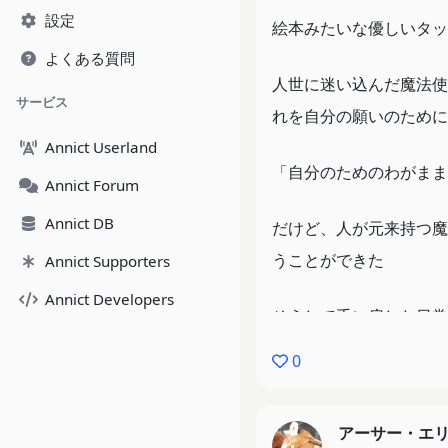
設定
絵本みたいな優しいタッ
よくある質問
人世に迷い込んだ魔法使
サービス
れを自分の願いのために
Annict Userland
「自分のためのわがまま
Annict Forum
Annict DB
だけど、人が元来持つ魔
うことができた
Annict Supporters
Annict Developers
そうして手に戻した日常
できた
0
魔の世では魂が死んでも
アーサー・エ
ち死という現実に打ちの