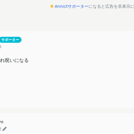
Annictサポーター
になると広告を非表示
サポーター
0
れ呪いになる
yo
2