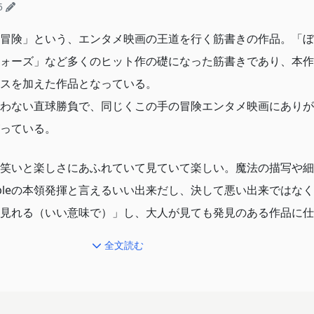
5
冒険」という、エンタメ映画の王道を行く筋書きの作品。「ぼ
ォーズ」など多くのヒット作の礎になった筋書きであり、本作
スを加えた作品となっている。
わない直球勝負で、同じくこの手の冒険エンタメ映画にありが
っている。
笑いと楽しさにあふれていて見ていて楽しい。魔法の描写や細
ableの本領発揮と言えるいい出来だし、決して悪い出来ではな
見れる（いい意味で）」し、大人が見ても発見のある作品に仕
全文読む
ると粗と既視感が目につく印象で、その積み重ねが個人的に得
。