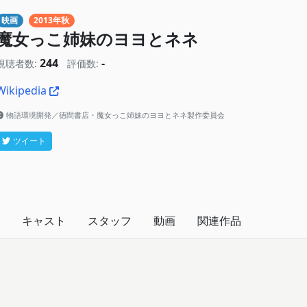
映画
2013年秋
魔女っこ姉妹のヨヨとネネ
244
-
視聴者数:
評価数:
Wikipedia
物語環境開発／徳間書店・魔女っこ姉妹のヨヨとネネ製作委員会
ツイート
キャスト
スタッフ
動画
関連作品