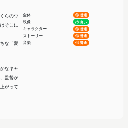
全体
くらのウ
普通
映像
良い
はそこに
キャラクター
普通
ストーリー
普通
音楽
ちな「愛
普通
かなキャ
く、監督が
上がって
点を落と