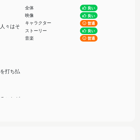
全体
良い
映像
良い
キャラクター
普通
人々はそ
ストーリー
良い
音楽
普通
を打ち払
ることが
れすなわ