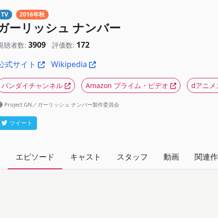
TV
2016年秋
ガーリッシュ ナンバー
3909
172
視聴者数:
評価数:
公式サイト
Wikipedia
バンダイチャンネル
Amazon プライム・ビデオ
dアニメ
Project GN／ガーリッシュ ナンバー製作委員会
ツイート
エピソード
キャスト
スタッフ
動画
関連作