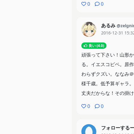
0
0
あるみ
@zelgni
2016-12-31 15:3
良い (4.0)
頑張って下さい！山形か
る。イエスコピペ。原作
わらずクズい。ななみ＠
様千歳。低予算ギャラ。
丈夫だからな！その掛け
0
0
フォローする