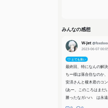
みんなの感想
W-Jet
@foxdoo
2023-06-07 00:0
とても良い
最終回、特になんの解決
ちー様は落合住なのか、
安済さんと榎木君のコン
(あー、このころはまだ
勝ったなガハハ は永遠