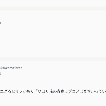
9
kawameister
8
エグるセリフがあり「やはり俺の青春ラブコメはまちがってい