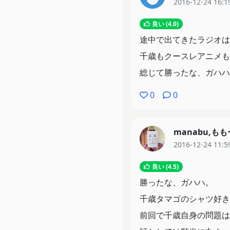
2016-12-24 16:1
良い (4.0)
途中で出てきたラジオは
千歳もクースレアニメも
総じて勝ったな、ガハハ
0
0
manabu,も
2016-12-24 11:5
良い (4.5)
勝ったな、ガハハ。
千歳タマゴのシャツ好き
前回で千歳自身の問題は