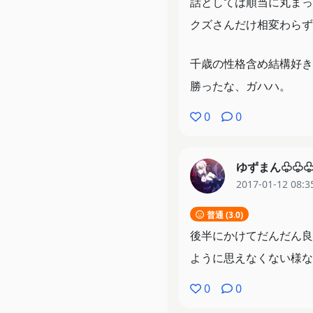
話としては順当に丸まっ
クズさんだけ相変わらず
千歳の性格含め結構好き
勝ったな、ガハハ。
0
0
ゆずまん♧♧♧(
2017-01-12 08:3
普通 (3.0)
後半にかけてだんだん良
ように思えなくない様な
0
0