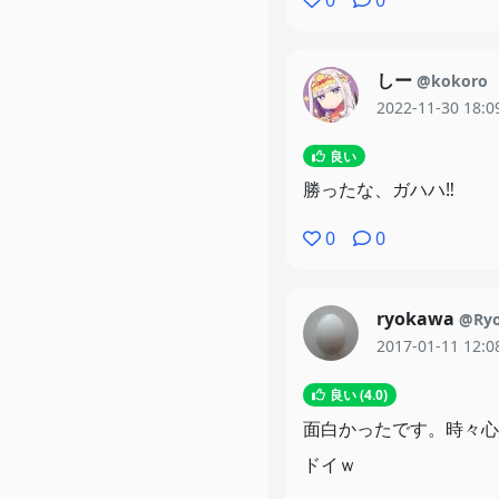
0
0
しー
@kokoro
2022-11-30 18:0
良い
勝ったな、ガハハ‼
0
0
ryokawa
@Ryo
2017-01-11 12:0
良い (4.0)
面白かったです。時々心
ドイｗ