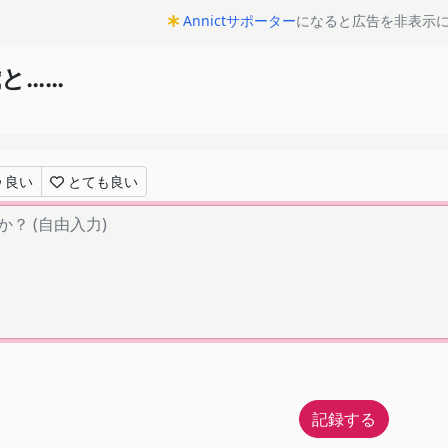
Annictサポーター
になると広告を非表示
歳と……
良い
とても良い