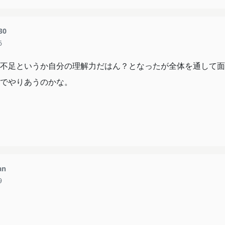
30
6
不足というか自分の理解力だはん？となったが全体を通して面
でやりあうのかな。
an
9