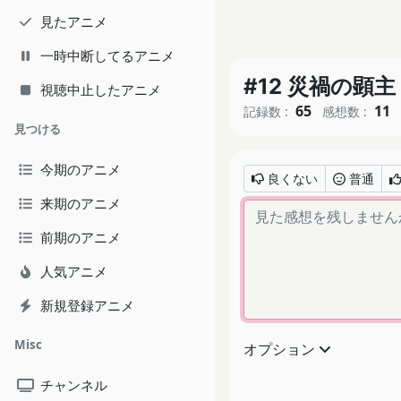
見たアニメ
一時中断してるアニメ
#12 災禍の顕主 Th
視聴中止したアニメ
65
11
記録数 :
感想数 :
見つける
今期のアニメ
良くない
普通
来期のアニメ
前期のアニメ
人気アニメ
新規登録アニメ
Misc
オプション
チャンネル