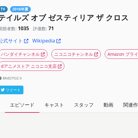
TV
2016年夏
テイルズ オブ ゼスティリア ザ クロス
1035
71
視聴者数:
評価数:
公式サイト
Wikipedia
バンダイチャンネル
ニコニコチャンネル
Amazon プ
dアニメストア ニコニコ支店
BNEI/TOZ‐X
ツイート
エピソード
キャスト
スタッフ
動画
関連作