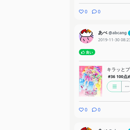
0
0
あべ
@abcang
2019-11-30 08:2
良い
キラッと
#36
100
0
0