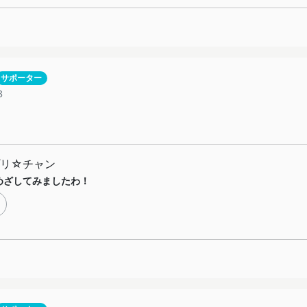
サポーター
3
プリ☆チャン
点めざしてみましたわ！