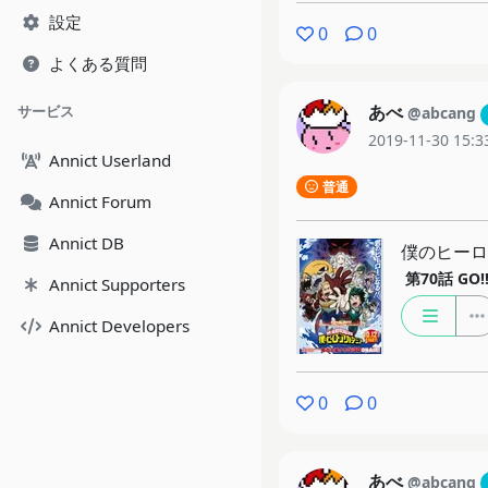
設定
0
0
よくある質問
あべ
サービス
@abcang
2019-11-30 15:3
Annict Userland
普通
Annict Forum
Annict DB
僕のヒーロ
第70話
GO!
Annict Supporters
Annict Developers
0
0
あべ
@abcang