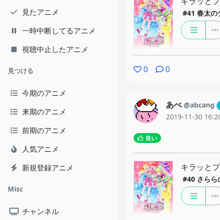
キラッと
見たアニメ
#41
春太の
一時中断してるアニメ
視聴中止したアニメ
0
0
見つける
今期のアニメ
あべ
@abcang
来期のアニメ
2019-11-30 16:2
前期のアニメ
良い
人気アニメ
キラッと
新規登録アニメ
#40
さらら
Misc
チャンネル