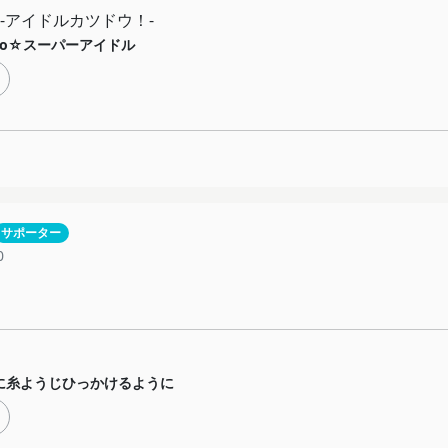
-アイドルカツドウ！-
llo☆スーパーアイドル
サポーター
0
に糸ようじひっかけるように