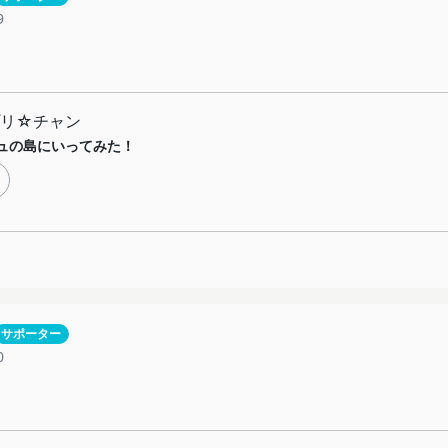
9
プリ☆チャン
ュの島にいってみた！
サポーター
0