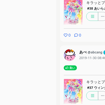
キラッと
#38
あいら
0
0
あべ
@abcang
2019-11-30 08:4
良い
キラッと
#37
ウィン