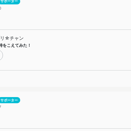
サポーター
0
プリ☆チャン
時をこえてみた！
サポーター
7