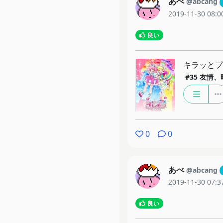
あべ
@abcang
2019-11-30 08:0
良い
キラッと
#35
友情、
0
0
あべ
@abcang
2019-11-30 07:3
良い