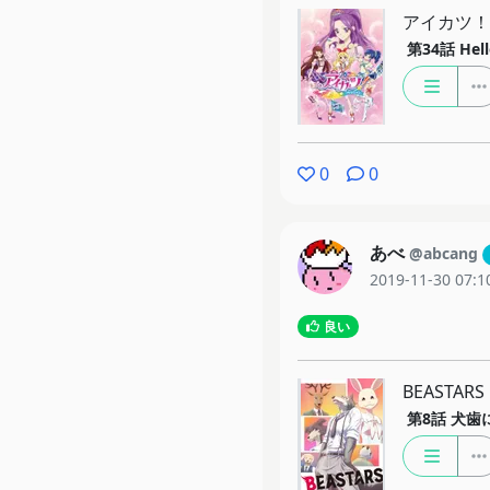
アイカツ！
第34話
He
0
0
あべ
@abcang
2019-11-30 07:1
良い
BEASTARS
第8話
犬歯