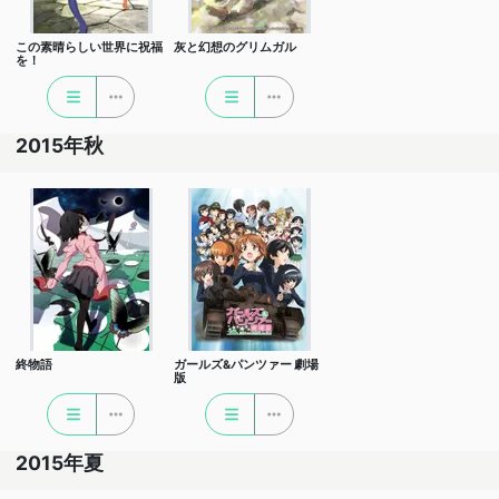
この素晴らしい世界に祝福
灰と幻想のグリムガル
を！
2015年秋
終物語
ガールズ&パンツァー 劇場
版
2015年夏