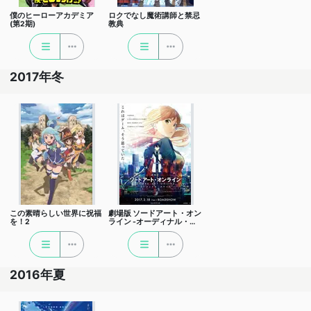
僕のヒーローアカデミア
ロクでなし魔術講師と禁忌
(第2期)
教典
2017年冬
この素晴らしい世界に祝福
劇場版 ソードアート・オン
を！2
ライン -オーディナル・ス
ケール-
2016年夏