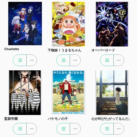
Charlotte
干物妹！うまるちゃん
オーバーロード
監獄学園
バケモノの子
心が叫びたがってるんだ。