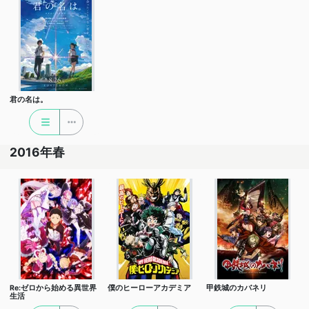
君の名は。
2016年春
Re:ゼロから始める異世界
僕のヒーローアカデミア
甲鉄城のカバネリ
生活