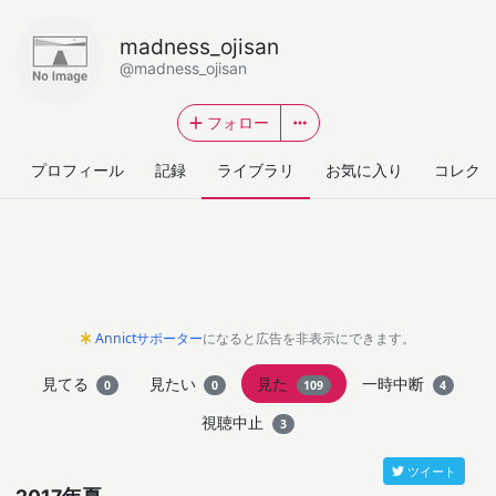
madness_ojisan
@madness_ojisan
フォロー
プロフィール
記録
ライブラリ
お気に入り
コレクシ
Annictサポーター
になると広告を非表示にできます。
見てる
見たい
見た
一時中断
0
0
109
4
視聴中止
3
ツイート