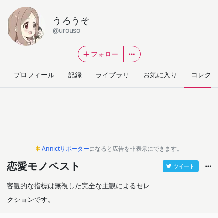
うろうそ
@urouso
フォロー
プロフィール
記録
ライブラリ
お気に入り
コレクシ
Annictサポーター
になると広告を非表示にできます。
恋愛モノベスト
ツイート
客観的な指標は無視した完全な主観によるセレ
クションです。