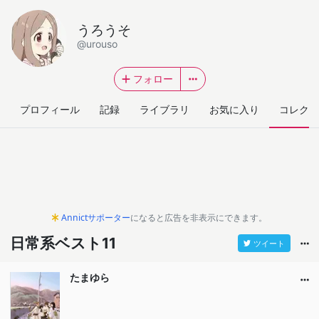
うろうそ
@urouso
フォロー
プロフィール
記録
ライブラリ
お気に入り
コレクシ
Annictサポーター
になると広告を非表示にできます。
日常系ベスト11
ツイート
たまゆら