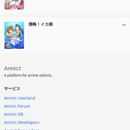
侵略！イカ娘
Annict
A platform for anime addicts.
サービス
Annict Userland
Annict Forum
Annict DB
Annict Developers