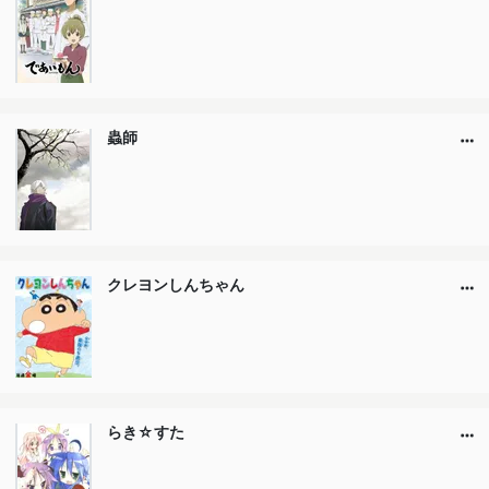
蟲師
クレヨンしんちゃん
らき☆すた