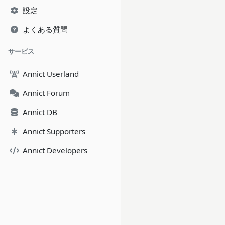
設定
よくある質問
サービス
Annict Userland
Annict Forum
Annict DB
Annict Supporters
Annict Developers