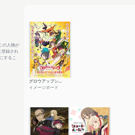
この人物が
tに登録され
フにするこ
グロウアップショウ ～ひまわりのサーカス団～
イメージボード