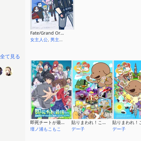
Fate/Grand Order 藤丸立香はわからない Season3
女主人公
,
男主人公
全て見る
即死チートが最強すぎて、異世界のやつらがまるで相手にならないんですが。
貼りまわれ！こいぬ
壇ノ浦もこもこ
デー子
デー子