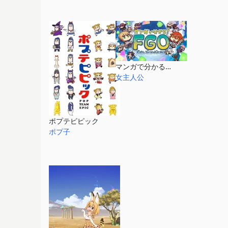
マンガで分かる！Fate/Grand Order
女主人公
ポプテピピック
ポプ子