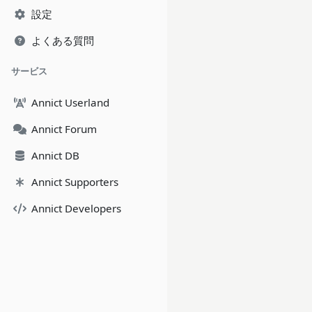
設定
よくある質問
サービス
Annict Userland
Annict Forum
Annict DB
Annict Supporters
Annict Developers