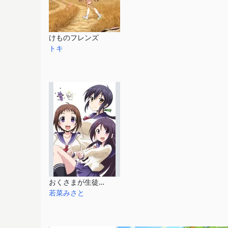
けものフレンズ
トキ
おくさまが生徒会長!+!
若菜みさと