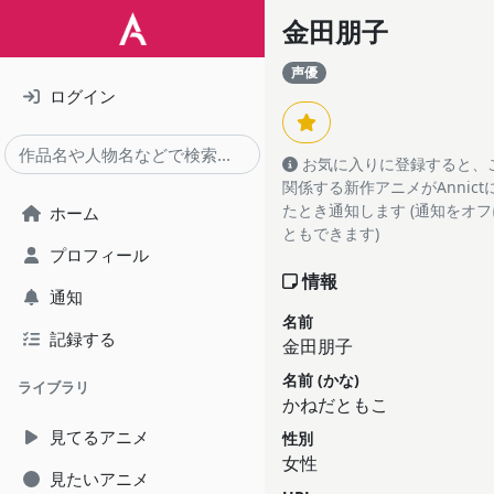
金田朋子
声優
ログイン
お気に入りに登録すると、
関係する新作アニメがAnnic
たとき通知します (通知をオ
ホーム
ともできます)
プロフィール
情報
通知
名前
記録する
金田朋子
名前 (かな)
ライブラリ
かねだともこ
見てるアニメ
性別
女性
見たいアニメ