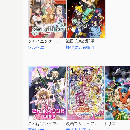
シャイニング・ハーツ ～幸せのパン～
織田信奈の野望
ソルベエ
蜂須賀五右衛門
これはゾンビですか？
映画プリキュアオールスターズDX3 未来にとどけ！世界をつなぐ☆虹色の花
トリコ
妄想ユー
デザトリアン
ユン