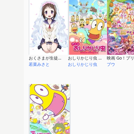
おくさまが生徒会長！
おしりかじり虫 (第4シリーズ)
若菜みさと
おしりかじり虫
プウ