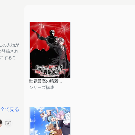
この人物が
tに登録され
フにするこ
世界最高の暗殺者、異世界貴族に転生する Season2
シリーズ構成
全て見る