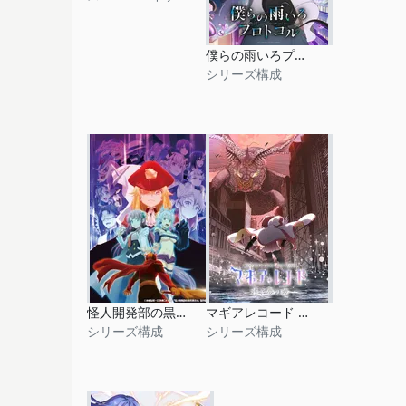
僕らの雨いろプロトコル
シリーズ構成
怪人開発部の黒井津さん
マギアレコード 魔法少女まどか☆マギカ外伝 Final Season ‐浅き夢の暁‐
シリーズ構成
シリーズ構成