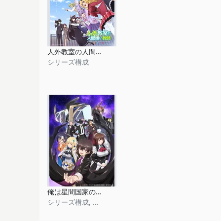
人外教室の人間嫌い教師
シリーズ構成
俺は星間国家の悪徳領主！
シリーズ構成, 脚本