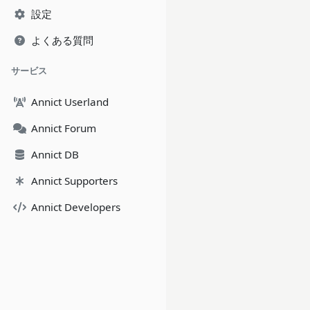
設定
よくある質問
サービス
Annict Userland
Annict Forum
Annict DB
Annict Supporters
Annict Developers