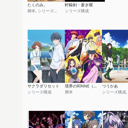
たくのみ。
軒轅剣・蒼き曜
脚本, シリーズ構成
シリーズ構成
サクラダリセット
境界のRINNE（第3シリーズ）
つうかあ
シリーズ構成
脚本