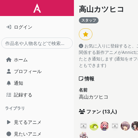
高山カツヒコ
スタッフ
ログイン
お気に入りに登録すると、
関係する新作アニメがAnnic
たとき通知します (通知をオ
ホーム
ともできます)
プロフィール
情報
通知
名前
記録する
高山カツヒコ
ライブラリ
ファン
(13人)
見てるアニメ
見たいアニメ