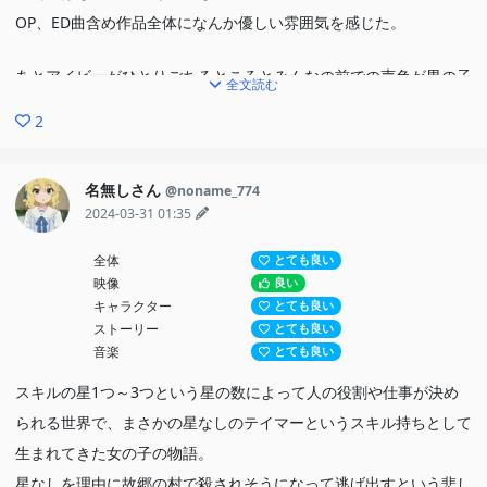
OP、ED曲含め作品全体になんか優しい雰囲気を感じた。
あとアイビーがひとりごちるところとみんなの前での声色が男の子
全文読む
を思わせるためか違っていてそこも良かった。
2
これは是非続きが見たいなぁ。
名無しさん
@noname_774
2024-03-31 01:35
全体
とても良い
映像
良い
キャラクター
とても良い
ストーリー
とても良い
音楽
とても良い
スキルの星1つ～3つという星の数によって人の役割や仕事が決め
られる世界で、まさかの星なしのテイマーというスキル持ちとして
生まれてきた女の子の物語。
星なしを理由に故郷の村で殺されそうになって逃げ出すという悲し