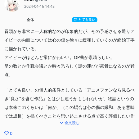
2024-04-16 14:48
全体
とても良い
冒頭から非常に一人称的なのが印象的だが、その予感させる通りア
イビーの内面については心の傷を徐々に緩和していくのが終始丁寧
に描かれている。
アイビーがほとんど常にかわいい。OP曲が素晴らしい。
星の数とか作戦会議とか時々恐ろしく話の運びが露骨になるのが難
点。
「とても良い」の個人的条件としている「アニメファンなら見るべ
き"良さ"を含む作品」とは少し違うかもしれないが、物語というの
は本来このくらいは「何か」（この場合は心の傷の緩和、ある意味
では成長）を描くべきことを思い起こさせる点で高く評価したい作
全文読む
品。まぁ私が内的物語を志向するのもあるが。
0