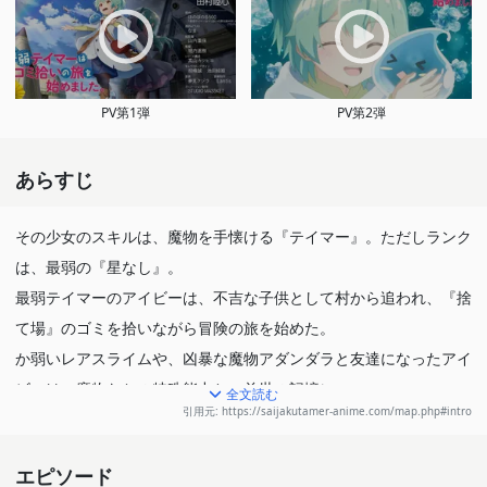
PV第1弾
PV第2弾
あらすじ
その少女のスキルは、魔物を手懐ける『テイマー』。ただしランク
は、最弱の『星なし』。
最弱テイマーのアイビーは、不吉な子供として村から追われ、『捨
て場』のゴミを拾いながら冒険の旅を始めた。
か弱いレアスライムや、凶暴な魔物アダンダラと友達になったアイ
ビーは、魔物たちの特殊能力と、前世の記憶に
全文読む
引用元: https://saijakutamer-anime.com/map.php#intro
よる大人顔負けの洞察力で、あらゆる困難をくぐり抜ける。
かわいい少女と、かわいい魔物による、ほのぼのサバイバルファン
エピソード
タジー。