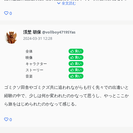
全文読む
OPがよい。
0
【視聴理由】
<異世界転生> <なろう系>
渓埜 胡保
@vollboy4719SYas
2024-03-31 12:28
全体
良い
映像
良い
キャラクター
良い
ストーリー
良い
音楽
良い
ゴミクソ田舎やゴミクズ共に追われながらも行く先々での出逢いと
経験の中で、少しは何か変われたのかなって思うし、やっとここか
ら旅をはじめられたのかなって感じる。
0