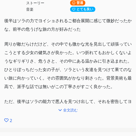
ストーリー
普通
音楽
とても良い
後半はソラの力でヨイショされるご都合展開に感じて微妙だったか
な。前半の危うげな旅の方が好みだった
周りが敵だらけだけど、その中でも微かな光を見出して頑張ってい
こうとする少女の健気さが良かった。いつ折れてもおかしくないよ
うなギリギリさ、危うさと、その中にある温かみに引き込まれた。
ひとりぼっちだった女の子が、ソラという友達を見つけて果てのな
い旅に向かっていく。その雰囲気がかなり刺さった。背景美術も最
高で、派手な話では無いがこの丁寧さがすごく良かった。
ただ、後半はソラの能力で悪人を見つけ出して、それを密告してヨ
イショされるだけの作品に感じちゃったかな。周りの人間が、聖人
全文読む
すぎる人かクズすぎる人しかいなかった。仲間というより、保護者
2
ができたように感じた。もっと旅の仲間、友達ができたんだという
のを見たかった。