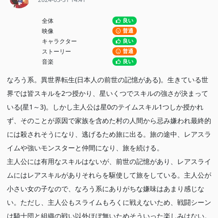
全体
良い
映像
普通
キャラクター
良い
ストーリー
普通
音楽
良い
なろう系。異世界転生(日本人の前世の記憶がある)。生きている世
界では皆スキルを2つ授かり、星いくつでスキルの強さが決まって
いる(星1～3)。しかし主人公は星0のテイムスキル1つしか授かれ
ず、そのことが原因で家族を含めた村の人間から忌み嫌われ最終的
には殺されそうになり、逃げるため旅に出る。旅の途中、レアスラ
イムや強いモンスターと仲間になり、旅を続ける。
主人公には有用なスキルはないが、前世の記憶があり、レアスライ
ムにはレアスキルがありそれらを駆使して旅をしている。主人公が
小さい女の子なので、なろう系にありがちな嫌味はあまり感じな
い。ただし、主人公もスライムもろくに戦えないため、戦闘シーン
は騎士団と組織の戦い以外ほぼ無いためそういった楽しみはない。