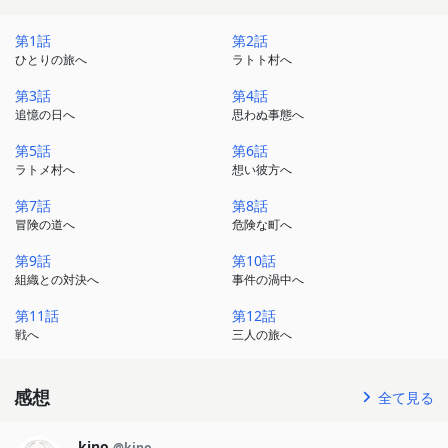
第1話
第2話
ひとりの旅へ
ラトト村へ
第3話
第4話
追憶の日へ
思わぬ事態へ
第5話
第6話
ラトメ村へ
想い彼方へ
第7話
第8話
冒険の道へ
危険な町へ
第9話
第10話
組織との対決へ
事件の渦中へ
第11話
第12話
戦へ
三人の旅へ
感想
全て見る
kino
@kino