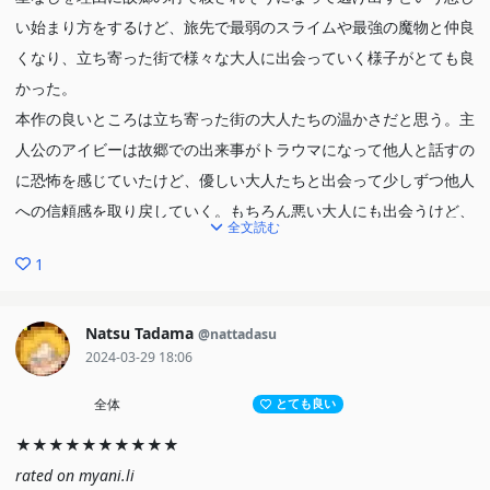
い始まり方をするけど、旅先で最弱のスライムや最強の魔物と仲良
くなり、立ち寄った街で様々な大人に出会っていく様子がとても良
かった。
本作の良いところは立ち寄った街の大人たちの温かさだと思う。主
人公のアイビーは故郷での出来事がトラウマになって他人と話すの
に恐怖を感じていたけど、優しい大人たちと出会って少しずつ他人
への信頼感を取り戻していく。もちろん悪い大人にも出会うけど、
全文読む
良い大人と協力しながら問題を解決していったり…。
1
とにかく全体を通して優しい話だったと思う。こういう雰囲気の作
品は好きだし、OPやEDなどで作画も頑張っていると感じたので続
編も期待したいな。
Natsu Tadama
@nattadasu
2024-03-29 18:06
全体
とても良い
★★★★★★★★★★
rated on myani.li