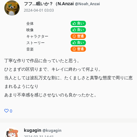
フフ…眠いか？（N.Anzai
@Noah_Anzai
2024-04-01 03:03
前世設定はマジでいらなかったなかっな。まあ、そんなに出しゃば
ってはないから邪魔には感じないけど、なんのためにあったんだ？
全体
良い
映像
良い
とは感じる。これからなのかな？
キャラクター
普通
ストーリー
良い
というわけで、前半は話は地味だが目を見張るものがあり引き込ま
音楽
普通
れたが、後半は保護者たちにヨイショされるだけの作品に感じたか
丁寧な作りで作品に合っていたと思う。
な。区切りは良かったし、原作もここで終わりなのかな？
ひとまずの区切りまで、キレイに終わって何より。
当人としては波乱万丈な割に、たくましさと真摯な態度で周りに恵
あと、OPは神of神
まれるようになり
あまり不幸感を感じさせないのも良かったかと。
0
kugagin
@kugagin
2024-03-31 14:41