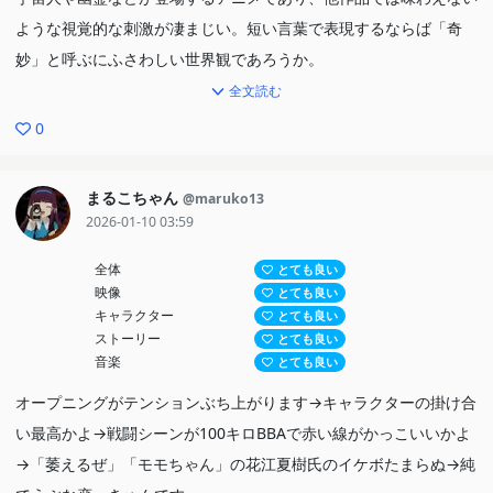
ような視覚的な刺激が凄まじい。短い言葉で表現するならば「奇
妙」と呼ぶにふさわしい世界観であろうか。
全文読む
２．バトル
0
本作の主人公はオカルトマニアのオタクくんである。序盤の印象
は、頼りなくて弱々しいというもの。だけど、そんな主人公が「強
まるこちゃん
@maruko13
くなりたい」「格好良くなりたい」とひたむきに頑張っている姿は
2026-01-10 03:59
応援したくなるのだ。バトルは、協力しあって戦うシーンが多く、
連携力により敵を倒していく姿にワクワクする。
全体
とても良い
映像
とても良い
キャラクター
とても良い
３．青春
ストーリー
とても良い
ヒロインは、一見すると性格がきつそうなギャルに見えるが、気遣
音楽
とても良い
いができる心優しい少女。不器用な主人公と、ツッコミの鋭いギャ
オープニングがテンションぶち上がります→キャラクターの掛け合
ルのコンビが最高なのである。サブヒロインも個性的で、賑やかな
い最高かよ→戦闘シーンが100キロBBAで赤い線がかっこいいかよ
青春ストーリーとしての面白さも魅力だろう。
→「萎えるぜ」「モモちゃん」の花江夏樹氏のイケボたまらぬ→純
太眉ヒロインが好きな私にとっては、本作のキャラクターデザイン