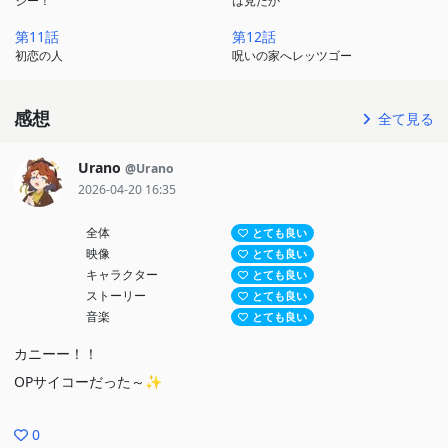
シー！
は見たか
第11話
第12話
初恋の人
呪いの家へレッツゴー
感想
全て見る
Urano
@Urano
2026-04-20 16:35
全体
とても良い
映像
とても良い
キャラクター
とても良い
ストーリー
とても良い
音楽
とても良い
カニーー！！
OPサイコーだった～✨
0