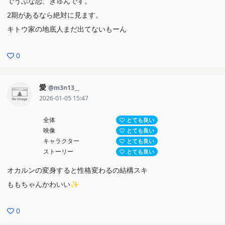
でうぶな恋、きゅんです。
はあまりにも最高だった。そのせいで絶賛しまくっている気もする
2期があるなら絶対に見ます。
が、気の所為ということにしておいてほしい。
キトウ家の地底人まだ出てないもーん
聖地：埼玉県川越市
0
愛
@m3n13__
2026-01-05 15:47
全体
とても良い
映像
とても良い
キャラクター
とても良い
ストーリー
とても良い
オカルンの変身すると性格変わるの結構スキ
ももちゃんかわいい✨
0