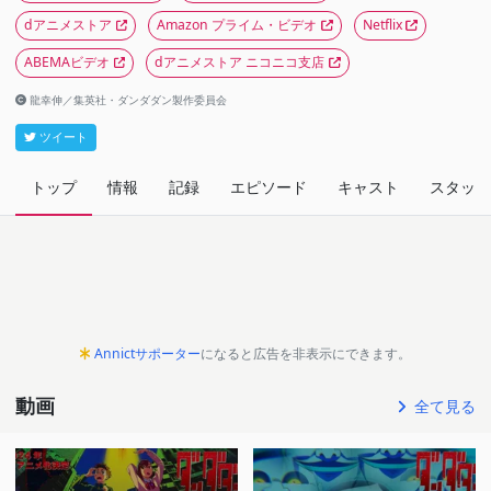
dアニメストア
Amazon プライム・ビデオ
Netflix
ABEMAビデオ
dアニメストア ニコニコ支店
龍幸伸／集英社・ダンダダン製作委員会
ツイート
トップ
情報
記録
エピソード
キャスト
スタッフ
Annictサポーター
になると広告を非表示にできます。
動画
全て見る