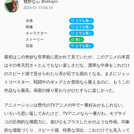
せかじぃ
@sekajiii
2025-01-13 04:10
全体
とても良い
映像
とても良い
キャラクター
とても良い
ストーリー
良い
音楽
とても良い
最初はこの奇妙な世界観に惹かれて見ていたが、このアニメの本質
はその奇天烈さ＋とんでもない楽しさだな。濃厚な中身をこれだけ
のスピード感で見せられたら否が応でも面白くなる。まさにジェッ
トコースター。戦闘中のギャグとか普段なら萎えるのに、もうこの
作品なら最高。画面の移り変わりがひたすらに楽しかった。
アニメーションは歴代のTVアニメの中で一番好みかもしれない。
いろいろ思い返してみたけど、TVアニメなら一番だわ。モブサイ
コの圧倒的な構図力に、遊び心もプラスしたかのような作画。印象
的な場面づくり、スピード感、特異な演出、これだけでも見入って