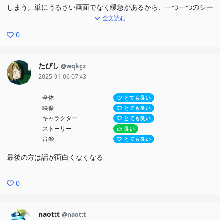
しまう。単にうるさい画面でなく緩急があるから、一つ一つのシー
全文読む
ンが際立っている。戦闘では怒涛の流れで展開が進むのに、青春を
描いたシーンでは色彩の美しさでしっとり見せてくるところもあ
0
る。
ストーリーとして、キャラ同士の掛け合いのセンスは感じるが、霊
たぴし
@wqkgz
のバックグラウンドなどは正直よくある（と言ってはいけないかも
2025-01-06 07:43
しれないが）悲惨な過去で、特別意外性はない。ただ、それを前述
全体
とても良い
した演出で最大限魅せてくれる。このアニメーション力を、ハチャ
映像
とても良い
メチャシーンだけでなく、感動シーンにまで映えさせてくれたらも
キャラクター
とても良い
ストーリー
良い
う圧巻としか言いようがない。
音楽
とても良い
というわけで、奇妙で人を惹きつける世界観だけでなく、圧倒的な
最後の方は話が面白くなくなる
スピード感による楽しさ、緩急で魅せることによる感動シーンも良
く、圧巻の出来でした。原作未読だが、作品の魅力を最大限引き出
0
してくれたアニメ化という声に納得。
naottt
@naottt