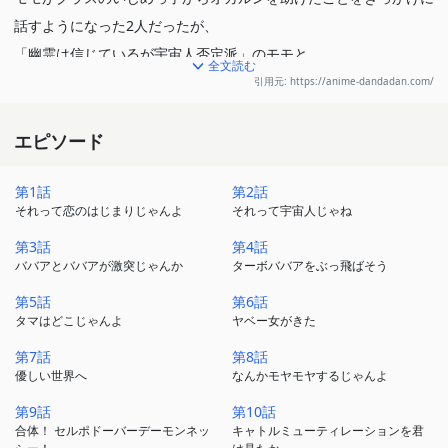
話すようになった2人だったが、
「幽霊は信じているが宇宙人否定派」のモモと、
全文読む
「宇宙人はじているが幽霊否定派」のオカルンで口論に。
引用元: https://anime-dandadan.com/
互いに否定する宇宙人と幽霊を信じさせるため、
エピソード
モモはUFOスポットの病院廃墟へ、
オカルンは心霊スポットのトンネルへ。
第1話
第2話
それって恋のはじまりじゃんよ
それって宇宙人じゃね
そこで2人は、
第3話
第4話
理解を超越した圧倒的怪奇に出会う。
ババアとババアが激突じゃんか
ターボババアをぶっ飛ばそう
第5話
第6話
窮地の中で秘めた力を覚醒させるモモと、
タマはどこじゃんよ
ヤベー女がきた
呪いの力を手にしたオカルンが、迫りくる怪奇に挑む！
第7話
第8話
運命の恋も始まる！？
優しい世界へ
なんかモヤモヤするじゃんよ
第9話
第10話
オカルティックバトル＆青春物語、開幕！
合体！ セルポドーバーデーモンネッ
キャトルミューティレーションを君