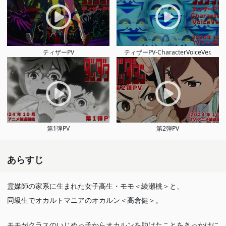
ティザーPV
ティザーPV-CharacterVoiceVer.
第1弾PV
第2弾PV
あらすじ
霊媒師の家系に生まれた女子高生・モモ＜綾瀬桃＞と、
同級生でオカルトマニアのオカルン＜高倉健＞。
モモがクラスのいじめっ子からオカルンを助けたことをきっかけに