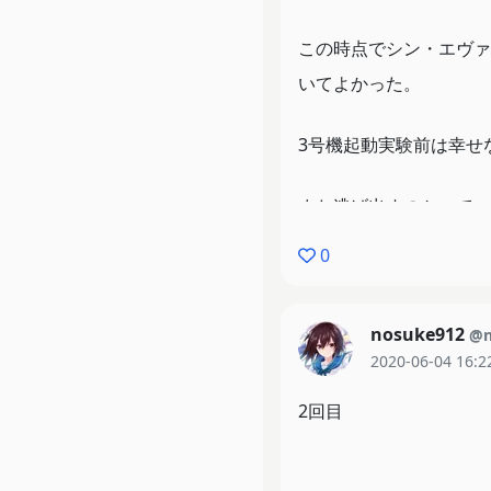
この時点でシン・エヴァ
いてよかった。
3号機起動実験前は幸せ
また逃げ出すのかってい
0
nosuke912
@n
2020-06-04 16:2
2回目