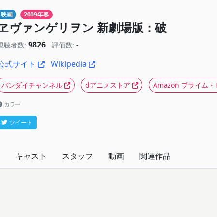
映画
2009年春
ヱヴァンゲリヲン 新劇場版：破
9826
-
視聴者数:
評価数:
公式サイト
Wikipedia
バンダイチャンネル
dアニメストア
Amazon プライム
カラー
ツイート
キャスト
スタッフ
動画
関連作品