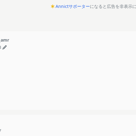
Annictサポーター
になると広告を非表示
_amr
3
7