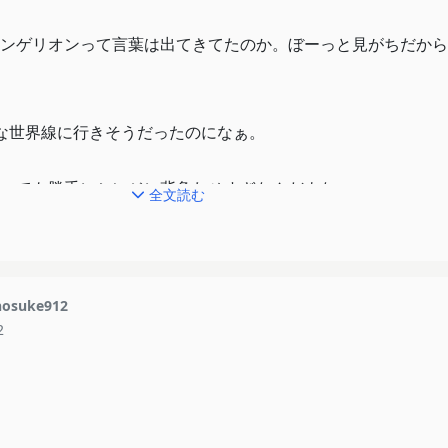
ンゲリオンって言葉は出てきてたのか。ぼーっと見がちだから
な世界線に行きそうだったのになぁ。
っても勝手にシンジに背負わせすぎなんだよなぁ。
全文読む
osuke912
2