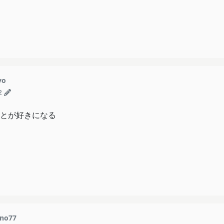
yo
2
とが好きになる
no77