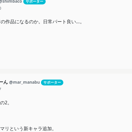
@shimbaco
サポーター
0
前の作品になるのか。日常パート良い…。
もーん
@mar_manabu
サポーター
7
の2。
マリという新キャラ追加。