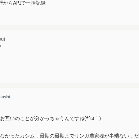
歴からAPIで一括記録
suI
2
iashi
1
お互いのことが分かっちゃうんですね(*´ω｀)
なかったカシム．最期の最期までリンガ農家魂が半端ない．だ