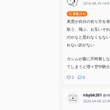
2016-08-29 14:0
普通 (3.6)
美雲が自分の在り方を肯
歌う、飛ぶ、お互いそれ
のかなと思わなくもない
れない訳がない
カシムが森に不時着しな
てしまうと増々空中騎士
2
0
nbybk261
@nb
2026-04-08 23:4