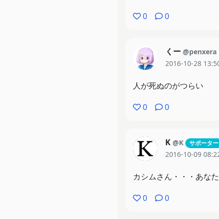
0
0
くー
@penxera
2016-10-28 13:5
人が死ぬのがつらい
0
0
K
@K
サポーター
2016-10-09 08:2
カシムさん・・・あなた
0
0