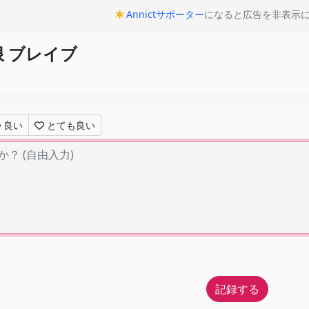
Annictサポーター
になると広告を非表示
極限 ブレイブ
良い
とても良い