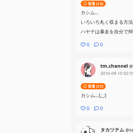
普通 (3.8)
カシム…
いろいろ丸く収まる方法
ハヤテは暴走を自分で抑
0
0
tm.channel
@
2016-09-10 02:5
普通 (3.0)
カシム…(;_:)
0
0
タカツテム
@ta