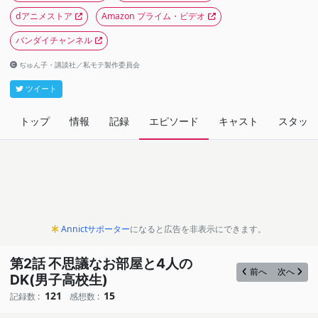
dアニメストア
Amazon プライム・ビデオ
バンダイチャンネル
ぢゅん子・講談社／私モテ製作委員会
ツイート
トップ
情報
記録
エピソード
キャスト
スタッフ
Annictサポーター
になると広告を非表示にできます。
第2話 不思議なお部屋と4人の
前へ
次へ
DK(男子高校生)
121
15
記録数 :
感想数 :