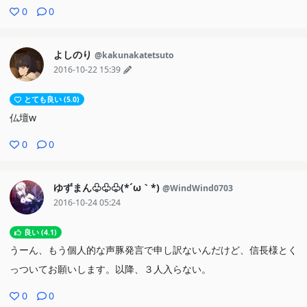
0
0
よしのり
@kakunakatetsuto
2016-10-22 15:39
とても良い (5.0)
仏壇w
0
0
ゆずまん♧♧♧(*´ω｀*)
@WindWind0703
2016-10-24 05:24
良い (4.1)
うーん、もう個人的な声豚発言で申し訳ないんだけど、信長様とく
っついてお願いします。以降、３人入らない。
0
0