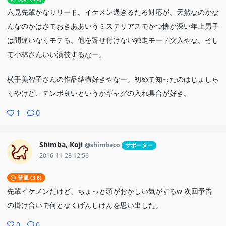
六見先輩かなりリード。イケメン過ぎるだろ対応が。天然なのかな
んなのかはさておきああいうミステリアスでかつ懐が深い年上男子
は間違いなくモテる。他を寄せ付けない独走モード突入やな。そし
て小林さんいい演技するなー。
横手美智子さんの作品結構好きやなー。初めて知ったのはじょしら
くやけど、テンポ良いというかギャグの入れ具合が好き。
1
0
Shimba, Koji
@shimbaco
サポーター
2016-11-28 12:56
普通 (3.6)
先輩イケメンだけど、ちょっと頭がおかしい気がするw 次回予告
の掛け合いで何となくげんしけんを思い出した。
0
0