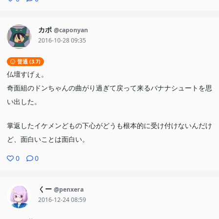
カポ
@caponyan
2016-10-28 09:35
普通 (3.7)
仏壇すげぇ。
奇面組のドンちゃんの曲がり過ぎて戻って来るバナナシュートを思
い出した。
掌返したイケメンどもの下心がどうも根本的に受け付けないんだけ
ど、面白いことは面白い。
0
0
くー
@penxera
2016-12-24 08:59