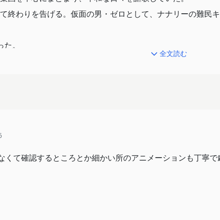
て終わりを告げる。仮面の男・ゼロとして、ナナリーの難民キ
った。
全文読む
け、戦士の国・ジルクスタン王国に潜入したカレン、ロイド、
に“元嚮主様”と呼ばれる、C.C.が居た。
国の大軍すらも打ち破った無敵の王国を舞台に、人々が描く願
を知るジルクスタン王宮の面々と、C.C.の思惑とは——。
6
からなくて確認するところとか細かい所のアニメーションも丁寧で