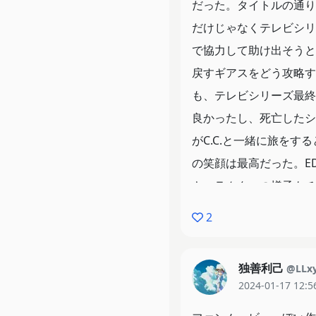
だった。タイトルの通り
だけじゃなくテレビシリ
で協力して助け出そうと
戻すギアスをどう攻略す
も、テレビシリーズ最終
良かったし、死亡したシ
がC.C.と一緒に旅をす
の笑顔は最高だった。E
キャラクターの様子もチ
流しながらも嬉しそうに
2
ホントに最高の映画だっ
独善利己
@LLx
2024-01-17 12:5