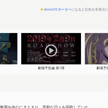
Annictサポーター
になると広告を非表示
劇場予告編 第1弾
劇場予告
集国を中心にまとまり、平和な日々を謳歌していた。