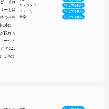
ど、それ
キャラクター
とても良い
リーを皆
ストーリー
とても良い
音楽
持つ時を
とても良い
以外に
が観れて
ルーシュ
のC.C.
では他の
って涙を
成として
全体
とても良い