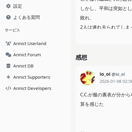
設定
しかし、平和は突如とし
よくある質問
敗れ、
2人は連れ去られてしま
サービス
シュナイゼルの密命を受
Annict Userland
そして、その場には襲撃者
Annict Forum
感想
かつて神聖ブリタニア帝
Annict DB
果たして、ギアスのこと
io_oi
@io_oi
Annict Supporters
2026-01-08 02:5
Annict Developers
C.C.が服の裏表が分
算を感じた