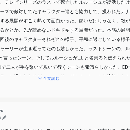
、テレビシリーズのラストで死亡したルルーシュが復活したけ
ーズで敵対してたキャラクター達とも協力して、攫われたナナ
する展開がすごく熱くて面白かった。熱いだけじゃなく、敵が
るかとか、先が読めないドキドキする展開だった。本筋の展開
回後のキャラクターそれぞれの様子、平和に過ごしている様子
ャーリーが生き返ってたのも嬉しかった。ラストシーンの、ル
ると言ったシーン、そしてルルーシュがL.L.と名乗ると伝えられた時
Dで二人が手を繋いで歩いて行くシーンも素晴らしかった。ED
ラッと描かれたけど、シャーリーがルルーシュから連絡をもら
全文読む
してる所も映ってとても良かった。ルルーシュ達の物語の集大
たと思う。
yo
6