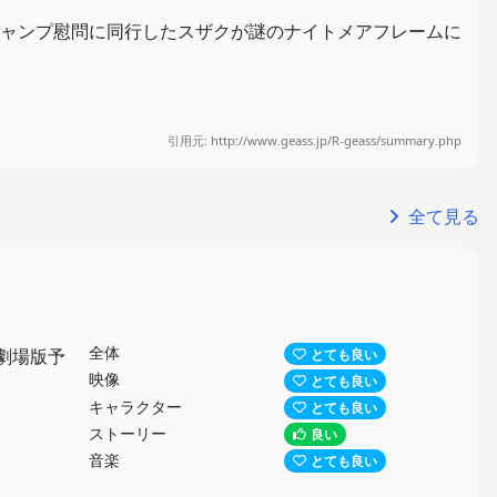
ャンプ慰問に同行したスザクが謎のナイトメアフレームに
咲世子はそこで、謎のギアスユーザーに襲われる。
引用元: http://www.geass.jp/R-geass/summary.php
全て見る
いは、希望か絶望か。
全体
劇場版予
とても良い
映像
とても良い
キャラクター
とても良い
ストーリー
良い
音楽
とても良い