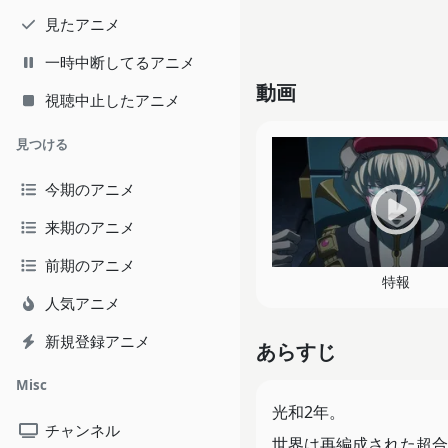
見たアニメ
一時中断してるアニメ
動画
視聴中止したアニメ
見つける
今期のアニメ
来期のアニメ
前期のアニメ
特報
人気アニメ
新規登録アニメ
あらすじ
Misc
光和2年。
チャンネル
世界は再編成された超合