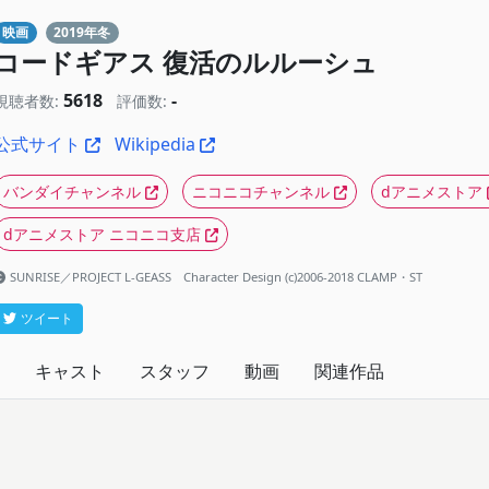
映画
2019年冬
コードギアス 復活のルルーシュ
5618
-
視聴者数:
評価数:
公式サイト
Wikipedia
バンダイチャンネル
ニコニコチャンネル
dアニメストア
dアニメストア ニコニコ支店
SUNRISE／PROJECT L-GEASS Character Design (c)2006-2018 CLAMP・ST
ツイート
キャスト
スタッフ
動画
関連作品