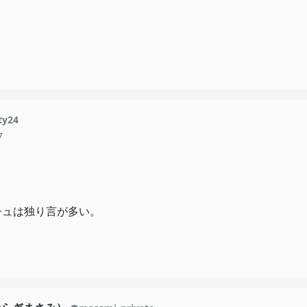
ty24
7
シュは独り言が多い。