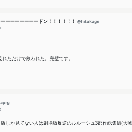
ーーーーーーーーードン！！！！！！
@hitokage
7
が見れただけで救われた。完璧です。
aprg
0
メ版しか見てない人は劇場版反逆のルルーシュ3部作総集編(大嘘